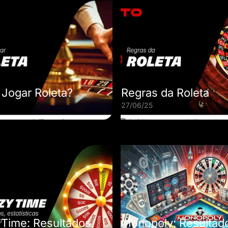
Jogar Roleta?
Regras da Roleta
27/06/25
 Time: Resultados,
Monopoly: Resultad