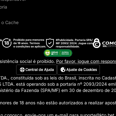
oria
 o Cache
istência social é proibido.
Por favor, jogue com respon
Central de Ajuda
Ajuste de Cookies
 constituída sob as leis do Brasil, inscrita no Cadast
A. está operando sob a portaria nº 2093/2024 emiti
istério da Fazenda (SPA/MF) em 30 de dezembro de 2
ores de 18 anos não estão autorizados a realizar apos
to conosco, envie-nos um e-mail para
suporte@kto.bet.