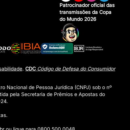
Patrocinador oficial das
transmissões da Copa
do Mundo 2026
sabilidade
.
CDC
Código de Defesa do Consumidor
ro Nacional de Pessoa Jurídica (CNPJ) sob o nº
da pela Secretaria de Prêmios e Apostas do
024.
tas.
br
ou ligue para 0800 500 0048