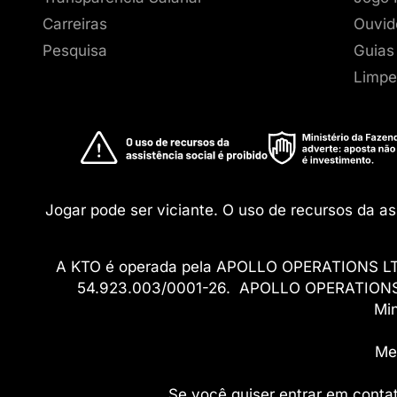
Carreiras
Ouvid
Pesquisa
Guias
Limpe
Jogar pode ser viciante. O uso de recursos da ass
A KTO é operada pela APOLLO OPERATIONS LTDA.,
54.923.003/0001-26. APOLLO OPERATIONS LTD
Min
Men
Se você quiser entrar em conta