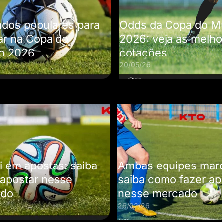
dos populares para
Odds da Copa do 
ar na Copa do
2026: veja as melh
o 2026
cotações
20/05/26
i em apostas: saiba
Ambas equipes mar
apostar nesse
saiba como fazer ap
ado
nesse mercado
26/02/26