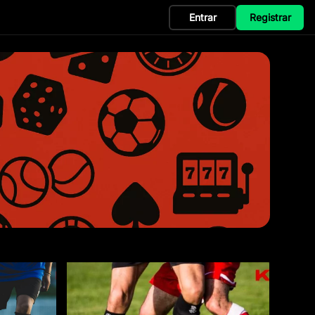
Entrar
Registrar