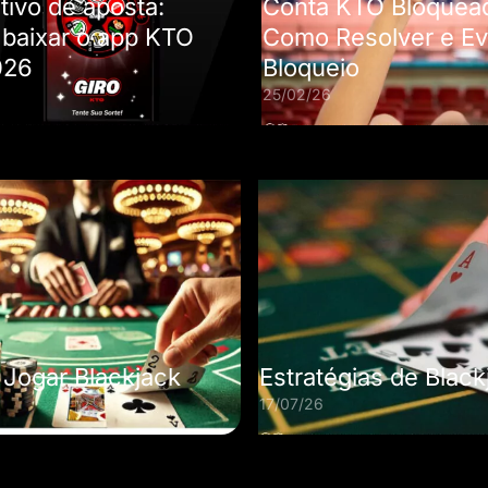
tivo de aposta:
Conta KTO Bloquea
baixar o app KTO
Como Resolver e Evi
026
Bloqueio
6
25/02/26
Jogar Blackjack
Estratégias de Black
17/07/26