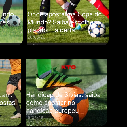
Mundo
Onde apostar na Copa do
ores
Mundo? Saiba escolher a
plataforma certa
20/05/26
cam:
Handicap de 3 vias: saiba
ostas
como apostar no
handicap europeu
Apos
19/06/26
02/01/2