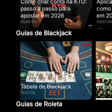
Como criar conta na KTO:
Aplica
passo a passo para
como 
apostar em 2026
em 2
05/06/26
06/07/2
Guias de Blackjack
Tabela de Blackjack
Como 
16/07/26
02/07/25
Guias de Roleta