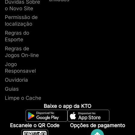
Dúvidas Sobre
o Novo Site
Permissão de
localização
Regras do
Esporte
Regras de
Jogos On-line
Jogo
Responsavel
Ouvidoria
Guias
Limpe o Cache
Baixe o app da KTO
Escaneie o QR Code
Opções de pagamento