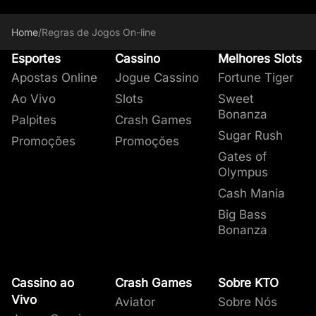
Home
/
Regras de Jogos On-line
Esportes
Cassino
Melhores Slots
Apostas Online
Jogue Cassino
Fortune Tiger
Ao Vivo
Slots
Sweet
Bonanza
Palpites
Crash Games
Sugar Rush
Promoções
Promoções
Gates of
Olympus
Cash Mania
Big Bass
Bonanza
Cassino ao
Crash Games
Sobre KTO
Vivo
Aviator
Sobre Nós