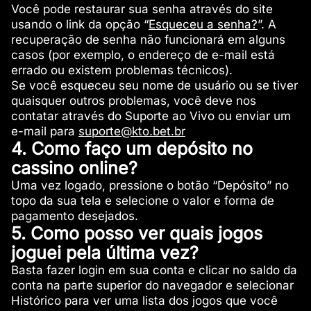
Você pode restaurar sua senha através do site
usando o link da opção “
Esqueceu a senha?
”. A
recuperação de senha não funcionará em alguns
casos (por exemplo, o endereço de e-mail está
errado ou existem problemas técnicos).
Se você esqueceu seu nome de usuário ou se tiver
quaisquer outros problemas, você deve nos
contatar através do Suporte ao Vivo ou enviar um
e-mail para
suporte@kto.bet.br
4. Como faço um depósito no
cassino online?
Uma vez logado, pressione o botão “Depósito” no
topo da sua tela e selecione o valor e forma de
pagamento desejados.
5. Como posso ver quais jogos
joguei pela última vez?
Basta fazer login em sua conta e clicar no saldo da
conta na parte superior do navegador e selecionar
Histórico para ver uma lista dos jogos que você