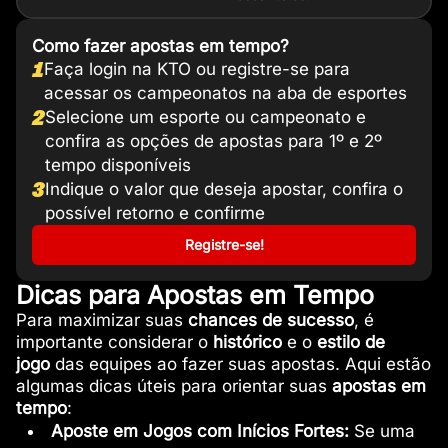
Como fazer apostas em tempo?
1
Faça login na KTO ou registre-se para
acessar os campeonatos na aba de esportes
2
Selecione um esporte ou campeonato e
confira as opções de apostas para 1º e 2º
tempo disponíveis
3
Indique o valor que deseja apostar, confira o
possível retorno e confirme
Registre-se!
Dicas para Apostas em Tempo
Para maximizar suas
chances de sucesso
, é
importante considerar o
histórico
e o
estilo de
jogo
das equipes ao fazer suas apostas. Aqui estão
algumas dicas úteis para orientar suas
apostas em
tempo
:
Aposte em Jogos com Inícios Fortes:
Se uma