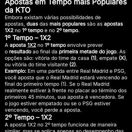
Apostas em Tempo mais Populares
da KTO
Embora existam várias possibilidades de
apostas,
duas
das
mais populares
são as
apostas
1X2
no
1º tempo
e no
2º tempo
.
1º Tempo – 1X2
A
aposta
1X2
no
1º tempo
envolve prever
o
resultado
ao final da
primeira metade do jogo
. As
opções são: vitória do time da casa
(1)
, empate
(X)
,
ou vitória do time visitante
(2)
.
Exemplo:
Em uma partida entre Real Madrid e PSG,
você aposta que o Real Madrid estará vencendo ao
final do primeiro tempo (1). Se o Real Madrid
realmente estiver à frente no placar ao término dos
primeiros 45 minutos, sua aposta é vencedora. Se
o jogo estiver empatado ou se o PSG estiver
vencendo, você perde a aposta.
2º Tempo – 1X2
A aposta 1X2 no 2º tempo funciona de maneira
similar, mas se aplica apenas ao desempenho das