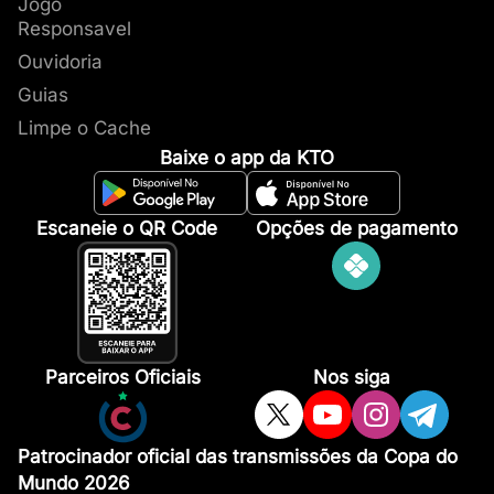
Jogo
Responsavel
Ouvidoria
Guias
Limpe o Cache
Baixe o app da KTO
Escaneie o QR Code
Opções de pagamento
Parceiros Oficiais
Nos siga
Patrocinador oficial das transmissões da Copa do
Mundo 2026