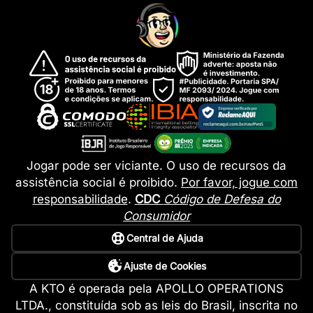
Jogar pode ser viciante. O uso de recursos da
assistência social é proibido.
Por favor, jogue com
responsabilidade
.
CDC
Código de Defesa do
Consumidor
Central de Ajuda
Ajuste de Cookies
A KTO é operada pela APOLLO OPERATIONS
LTDA., constituída sob as leis do Brasil, inscrita no