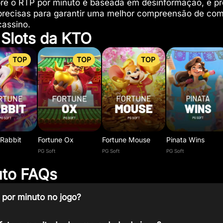
e o RTP por minuto é baseada em desinformação, e pr
precisas para garantir uma melhor compreensão de co
cassino.
Slots da KTO
TOP
TOP
TOP
 Rabbit
Fortune Ox
Fortune Mouse
Pinata Wins
PG Soft
PG Soft
PG Soft
uto FAQs
 por minuto no jogo?