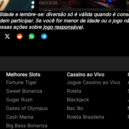
06/03/26
1
idade e lembre-se: diversão só é válida quando é cons
em participar. Se você for menor de idade ou o jogo não
nossas ações sobre
jogo responsável
.
Melhores Slots
Cassino ao Vivo
Fortune Tiger
Jogue Cassino ao Vivo
Sweet Bonanza
Roleta
Sugar Rush
Blackjack
Gates of Olympus
Bac Bo
Cash Mania
Roleta Brasileira
Big Bass Bonanza