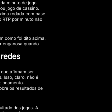
ada minuto de jogo
ou jogo de cassino.
róxima rodada com base
 o RTP por minuto não
im como foi dito acima,
ser enganosa quando
 redes
s que afirmam ser
 Isso, claro, não é
ncionamento.
obre os resultados de
ultado dos jogos. A