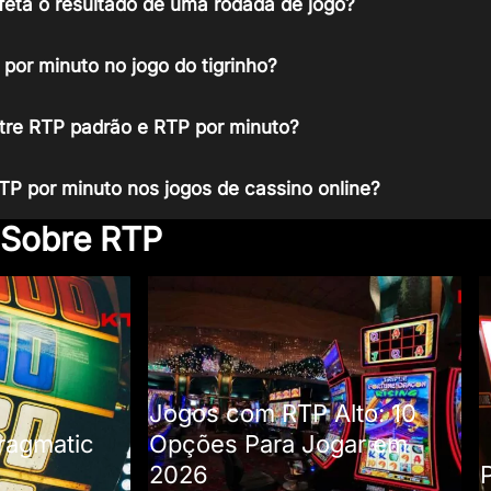
feta o resultado de uma rodada de jogo?
 por minuto no jogo do tigrinho?
ntre RTP padrão e RTP por minuto?
TP por minuto nos jogos de cassino online?
 Sobre RTP
Jogos com RTP Alto: 10
ragmatic
Opções Para Jogar em
2026