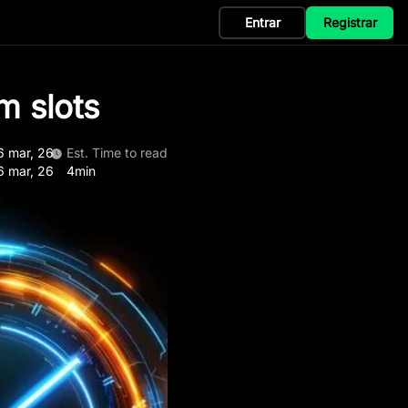
Entrar
Registrar
m slots
6 mar, 26
Est. Time to read
6 mar, 26
4min