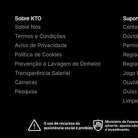
Sobre KTO
Supor
Sobre Nós
Conta
Termos e Condições
Dúvid
Aviso de Privacidade
Permi
Política de Cookies
Regra
Prevenção à Lavagem de Dinheiro
Regra
Transparência Salarial
Jogo 
Carreiras
Ouvid
Pesquisa
Guias
Limpe