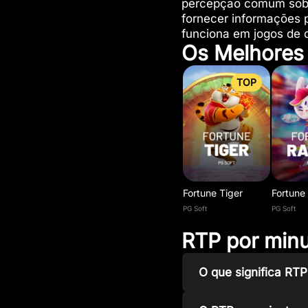
percepção comum sobr
fornecer informações 
funciona em jogos de 
Os Melhores 
TOP
Fortune Tiger
Fortune
PG Soft
PG Soft
RTP por min
O que significa RTP