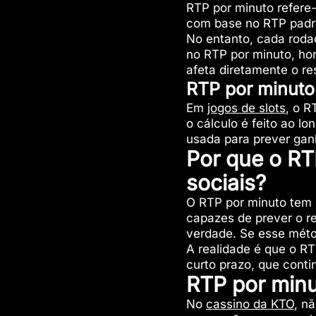
RTP por minuto refere
com base no RTP padrã
No entanto, cada roda
no RTP por minuto, hor
afeta diretamente o re
RTP por minuto 
Em
jogos de slots
, o R
o cálculo é feito ao 
usada para prever gan
Por que o RT
sociais?
O RTP por minuto tem 
capazes de prever o re
verdade. Se esse méto
A realidade é que o R
curto prazo, que conti
RTP por min
No
cassino da KTO
, n