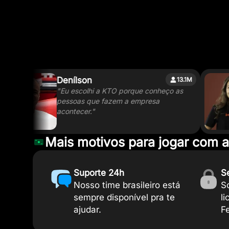
Denílson
13.1M
"Eu escolhi a KTO porque conheço as
pessoas que fazem a empresa
acontecer."
Mais motivos para jogar com 
Suporte 24h
S
Nosso time brasileiro está
S
sempre disponível pra te
l
ajudar.
Fe