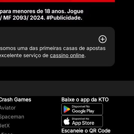
o, somos uma das primeiras casas de apostas
excelente serviço de
cassino online
.
amos que você é um verdadeiro torcedor,
caixa perfeitamente com o gosto do povo
ra algumas das razões pelas quais
o de bets no Brasil. Em setembro, foi
uma bet é uma casa de apostas esportivas,
para que as pessoas possam apostar. Para
nte um pouco de cada tipo de aposta.
sportivas ao vivo. É possível entrar em
ros, e o futebol lidera entre os
pósitos e saques.
om consciência. Por isso, fazemos parte do
a casa de aposta, você encontra um dos
 listamos as melhores ligas para fazer uma
casas de apostas do Brasil em termos de
squisa
, o mercado mais popular do futebol
leiros um lugar de diversão e
izadas entre as mais de 100 solicitações.
cam a probabilidade do resultado acontecer.
os fundos sejam transferidos de maneira
.
rias opções:
vento. Se a previsão estiver correta, o
uma aposta.
sponsáveis.
roleta
, diferentes mesas
galizada a operar no Brasil, conforme a
tais passaram a exigir que todos os
surgem novas informações ou o volume de
s minutos da partida. Além disso, quando
utos.
400
uma
nosso site de bet durante agosto de 2025,
ecursos que promovem o jogo responsável
pesquisa independente
slots online
e o clássico
.
bingo
, tudo no
.
% apostas na KTO
r dia, 7 dias da semana. O tempo médio de
s. Isso bloqueia o acesso a todos os
tenciais ganhos de cada seleção. Todas as
os do futebol brasileiro.
% apostas na KTO
Crash Games
Baixe o app da KTO
 sociedade, atuando com transparência e em
 as pessoas chamam qualquer site de apostas
 apostado é descontado do saldo já
o
que eleva as odds em determinadas
% apostas
11,87
Aviator
mento da aposta e o valor é
 seleções falharem. Cobre todas as
 remoções desses limites têm um período de
34,77
 para fazer novas apostas.
últipla.
Spaceman
85,10
5,10
ao usuário uma segunda tentativa. Aposta
er dúvida ou necessidade de contato.
JetX
9,70
Escaneie o QR Code