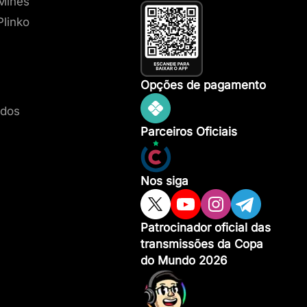
Mines
9,46
4,50
3,30
Plinko
3,76
3,97
2,80
0,42
3,38
Opções de pagamento
2,70
do 2026 na América do Norte. Com dezenas
0,39
ados
ebol, mas em nosso site você encontra
azer uma
aposta na Copa do Mundo
.
ens exclusivas.
Parceiros Oficiais
e de personalizar uma aposta online com
Nos siga
om o
Handicap
ou o
Handicap Asiático
.
ls. Para a aposta esportiva ser vencedora,
Patrocinador oficial das
stador.
transmissões da Copa
do Mundo 2026