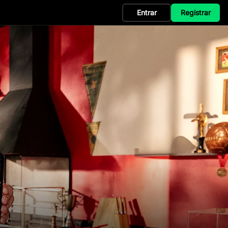
Entrar
Registrar