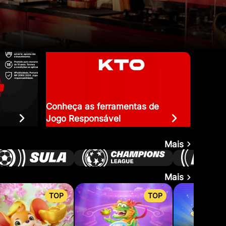
Conheça as ferramentas de
Jogo Responsável
Ganhe 
Mais
Mais
TOP
TOP