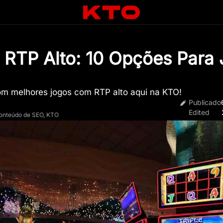
RTP Alto: 10 Opções Para
com melhores jogos com RTP alto aqui na KTO!
Publicado
Edited
Conteúdo de SEO, KTO