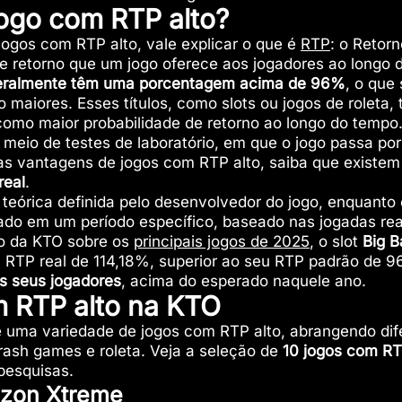
jogo com RTP alto?
jogos com RTP alto, vale explicar o que é
RTP
: o Retor
e retorno que um jogo oferece aos jogadores ao longo 
geralmente têm uma porcentagem acima de 96%
, o que 
 maiores. Esses títulos, como slots ou jogos de roleta,
omo maior probabilidade de retorno ao longo do tempo
meio de testes de laboratório, em que o jogo passa por
as vantagens de jogos com RTP alto, saiba que existem 
real
.
teórica definida pelo desenvolvedor do jogo, enquanto o
vado em um período específico, baseado nas jogadas rea
do da KTO sobre os
principais jogos de 2025
, o slot
Big 
 RTP real de 114,18%, superior ao seu RTP padrão de 
os seus jogadores
, acima do esperado naquele ano.
m RTP alto na KTO
 uma variedade de jogos com RTP alto, abrangendo dif
crash games e roleta. Veja a seleção de
10 jogos com RT
pesquisas.
azon Xtreme