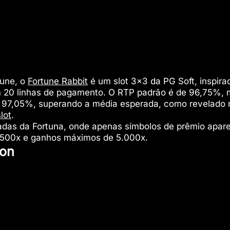
tune, o
Fortune Rabbit
é um slot 3×3 da PG Soft, inspirad
 20 linhas de pagamento. O RTP padrão é de 96,75%, 
e 97,05%, superando a média esperada, como revelado
lot
.
das da Fortuna, onde apenas símbolos de prêmio apar
é 500x e ganhos máximos de 5.000x.
gon