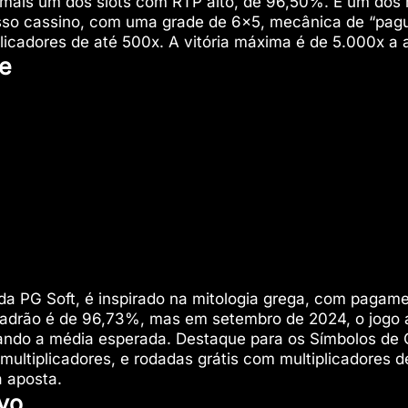
mais um dos slots com RTP alto, de 96,50%. É um dos
so cassino, com uma grade de 6×5, mecânica de “pagu
plicadores de até 500x. A vitória máxima é de 5.000x a
ne
 da PG Soft, é inspirado na mitologia grega, com pagam
adrão é de 96,73%, mas em setembro de 2024, o jogo
ando a média esperada. Destaque para os Símbolos de 
ultiplicadores, e rodadas grátis com multiplicadores de
a aposta.
ivo