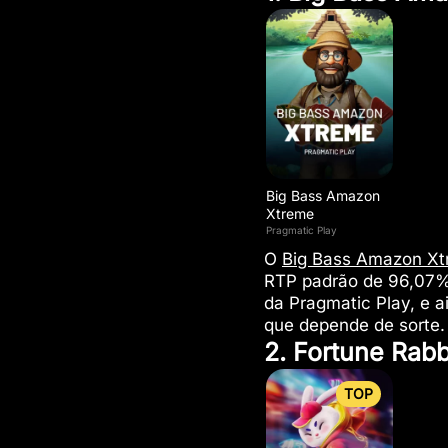
Big Bass Amazon
Xtreme
Pragmatic Play
O
Big Bass Amazon X
RTP padrão de 96,07%:
da Pragmatic Play, e ai
que depende de sorte.
2. Fortune Rabb
TOP