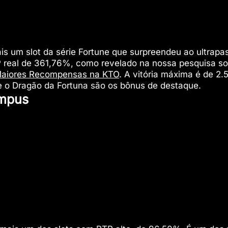
s um slot da série Fortune que surpreendeu ao ultrapas
P real de 361,76%, como revelado na nossa pesquisa s
Maiores Recompensas na KTO
. A vitória máxima é de 2.
 e o Dragão da Fortuna são os bônus de destaque.
ympus