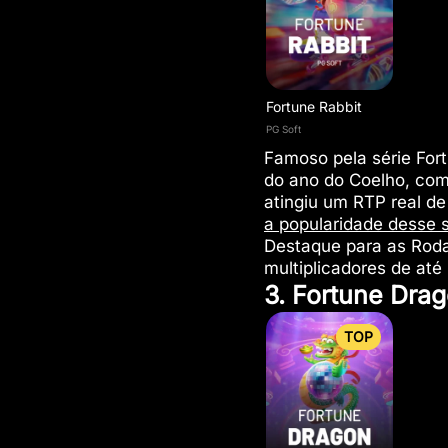
Fortune Rabbit
PG Soft
Famoso pela série For
do ano do Coelho, com
atingiu um RTP real d
a popularidade desse s
Destaque para as Roda
multiplicadores de at
3. Fortune Dra
TOP