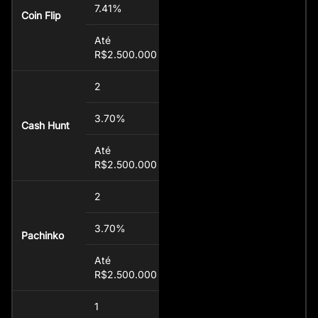
7.41%
Coin Flip
Até
R$2.500.000
2
3.70%
Cash Hunt
Até
R$2.500.000
2
3.70%
Pachinko
Até
R$2.500.000
1