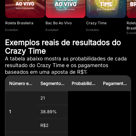
Roleta Brasileira
Bac Bo Ao Vivo
Crazy Time
Role
Brasi
Evolution
Evolution
Evolution
Evolut
Exemplos reais de resultados do
Crazy Time
A tabela abaixo mostra as probabilidades de cada
resultado do Crazy Time e os pagamentos
baseados em uma aposta de R$1:
Número e Bônus
Segmentos na Roda
Probabilidade
Pagamento para R$1
21
1
38.89%
R$2