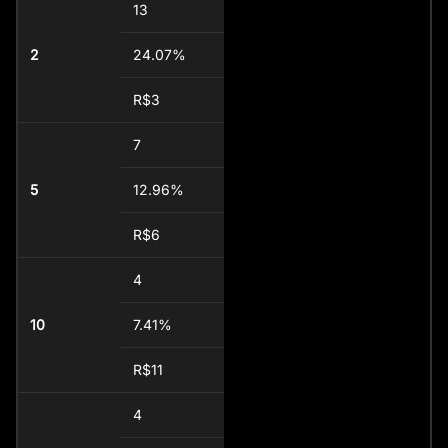
13
2
24.07%
R$3
7
5
12.96%
R$6
4
10
7.41%
R$11
4