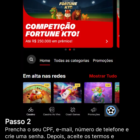
Passo 2
Prencha o seu CPF, e-mail, número de telefone e
crie uma senha. Depois, aceite os termos e