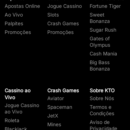
Apostas Online
Jogue Cassino
Fortune Tiger
Ao Vivo
Slots
Sweet
Bonanza
Palpites
Crash Games
Sugar Rush
Promoções
Promoções
Gates of
Olympus
Cash Mania
Big Bass
Bonanza
Cassino ao
Crash Games
Sobre KTO
Vivo
Aviator
Sobre Nós
Jogue Cassino
Spaceman
Termos e
ao Vivo
Condições
JetX
Roleta
Aviso de
Mines
Privacidade
Blackjack