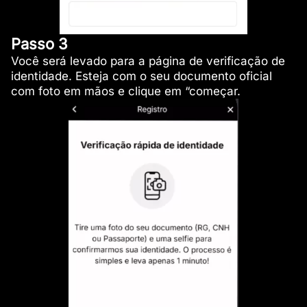
Passo 3
Você será levado para a página de verificação de
identidade. Esteja com o seu documento oficial
com foto em mãos e clique em “começar.