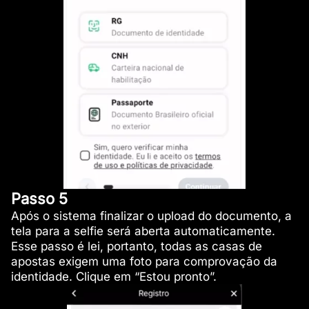
Passo 5
Após o sistema finalizar o upload do documento, a
tela para a selfie será aberta automaticamente.
Esse passo é lei, portanto, todas as casas de
apostas exigem uma foto para comprovação da
identidade. Clique em “Estou pronto”.