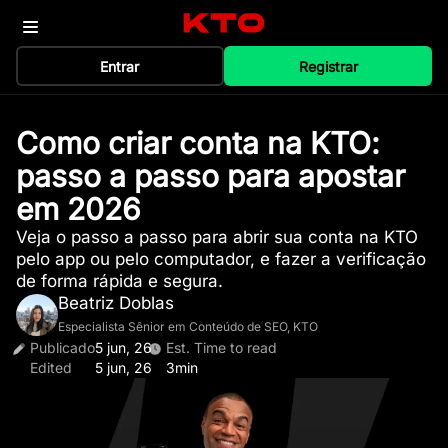
Entrar
Registrar
Como criar conta na KTO:
passo a passo para apostar
em 2026
Veja o passo a passo para abrir sua conta na KTO
pelo app ou pelo computador, e fazer a verificação
de forma rápida e segura.
Beatriz Doblas
Especialista Sênior em Conteúdo de SEO, KTO
Publicado
5 jun, 26
Est. Time to read
Edited
5 jun, 26
3min