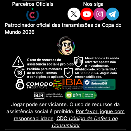
Parceiros Oficiais
Nos siga
Patrocinador oficial das transmissões da Copa do
Mundo 2026
Jogar pode ser viciante. O uso de recursos da
assistência social é proibido.
Por favor, jogue com
responsabilidade
.
CDC
Código de Defesa do
Consumidor