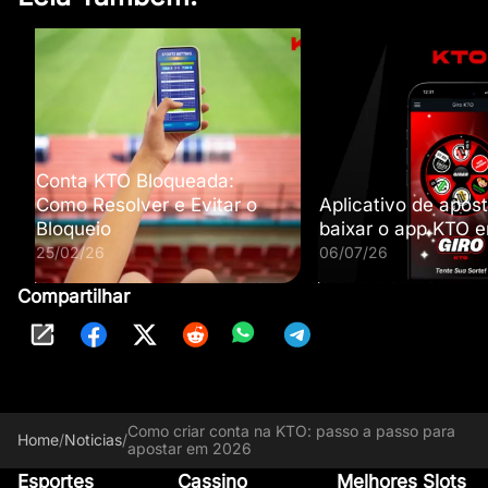
Conta KTO Bloqueada:
Como Resolver e Evitar o
Aplicativo de apos
Bloqueio
baixar o app KTO 
25/02/26
06/07/26
Compartilhar
Como criar conta na KTO: passo a passo para
Home
/
Noticias
/
apostar em 2026
Esportes
Cassino
Melhores Slots