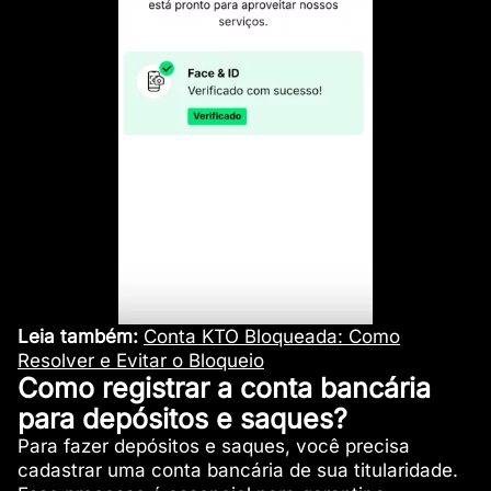
Leia também:
Conta KTO Bloqueada: Como
Resolver e Evitar o Bloqueio
Como registrar a conta bancária
para depósitos e saques?
Para fazer depósitos e saques, você precisa
cadastrar uma conta bancária de sua titularidade.