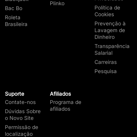
Plinko
Política de
Bac Bo
Cookies
Roleta
Prevenção à
Brasileira
Lavagem de
Dinheiro
Transparência
Salarial
Carreiras
Pesquisa
Suporte
Afiliados
Contate-nos
Programa de
afiliados
Dúvidas Sobre
o Novo Site
Permissão de
localização