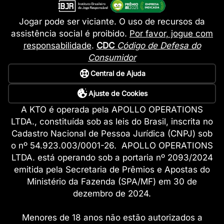
Jogar pode ser viciante. O uso de recursos da
assistência social é proibido.
Por favor, jogue com
responsabilidade
.
CDC
Código de Defesa do
Consumidor
Central de Ajuda
Ajuste de Cookies
A KTO é operada pela APOLLO OPERATIONS
LTDA., constituída sob as leis do Brasil, inscrita no
Cadastro Nacional de Pessoa Jurídica (CNPJ) sob
o nº 54.923.003/0001-26. APOLLO OPERATIONS
LTDA. está operando sob a portaria nº 2093/2024
emitida pela Secretaria de Prêmios e Apostas do
Ministério da Fazenda (SPA/MF) em 30 de
dezembro de 2024.
Menores de 18 anos não estão autorizados a