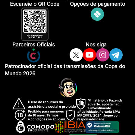
Escaneie o QR Code
Opções de pagamento
Parceiros Oficiais
Nos siga
Patrocinador oficial das transmissões da Copa do
Mundo 2026