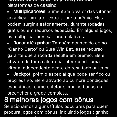
plataformas de cassino.
Multiplicadores
: aumentam o valor das vitórias
ao aplicar um fator extra sobre o prêmio. Eles
podem surgir aleatoriamente, durante rodadas
grátis ou em recursos especiais. Em alguns jogos,
os multiplicadores são acumulativos.
Rodar até ganhar
: Também conhecido como
“Ganho Certo” ou Sure Win Bet, esse recurso
garante que a rodada resulte em prêmio. Ele é
ativado de forma aleatória, oferecendo uma
vitória independentemente do resultado anterior.
Jackpot
: prêmio especial que pode ser fixo ou
progressivo. Ele é ativado ao cumprir condições
específicas, como coletar símbolos bônus ou
preencher a grade completa.
8 melhores jogos com bônus
Selecionamos alguns títulos populares para quem
procura jogos com bônus, incluindo jogos tigrinho