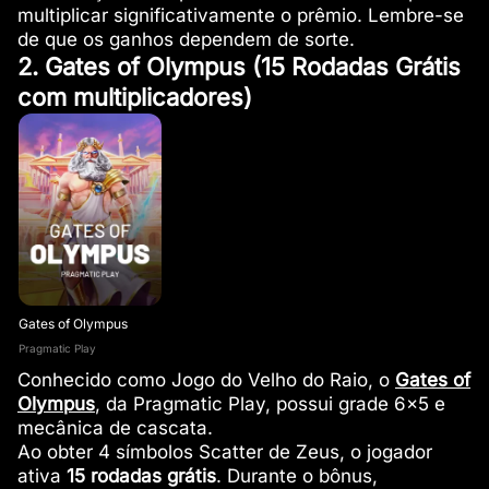
multiplicar significativamente o prêmio. Lembre-se
de que os ganhos dependem de sorte.
2. Gates of Olympus (15 Rodadas Grátis
com multiplicadores)
Gates of Olympus
Pragmatic Play
Conhecido como Jogo do Velho do Raio, o
Gates of
Olympus
, da Pragmatic Play, possui grade 6×5 e
mecânica de cascata.
Ao obter 4 símbolos Scatter de Zeus, o jogador
ativa
15 rodadas grátis
. Durante o bônus,