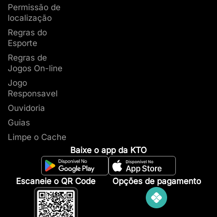
Permissão de
localização
Regras do
Esporte
Regras de
Jogos On-line
Jogo
Responsavel
Ouvidoria
Guias
Limpe o Cache
Baixe o app da KTO
Escaneie o QR Code
Opções de pagamento