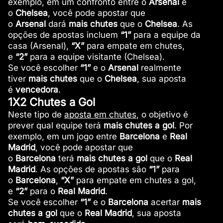
exemplo, em um confronto entre o
Arsenal
e
o
Chelsea
, você pode apostar que
o
Arsenal
dará
mais chutes
que o
Chelsea
. As
opções de apostas incluem
“1”
para a equipe da
casa (Arsenal),
“X”
para empate em chutes,
e
“2”
para a equipe visitante (Chelsea).
Se você escolher
“1”
e o
Arsenal
realmente
tiver
mais chutes
que o
Chelsea
, sua aposta
é
vencedora
.
1X2 Chutes a Gol
Neste tipo de
aposta em chutes
, o objetivo é
prever qual equipe terá
mais chutes a gol
. Por
exemplo, em um jogo entre
Barcelona
e
Real
Madrid
, você pode apostar que
o
Barcelona
terá
mais chutes a gol
que o
Real
Madrid
. As opções de apostas são
“1”
para
o
Barcelona
,
“X”
para empate em chutes a gol,
e
“2”
para o
Real Madrid
.
Se você escolher
“1”
e o
Barcelona
acertar
mais
chutes a gol
que o
Real Madrid
, sua aposta