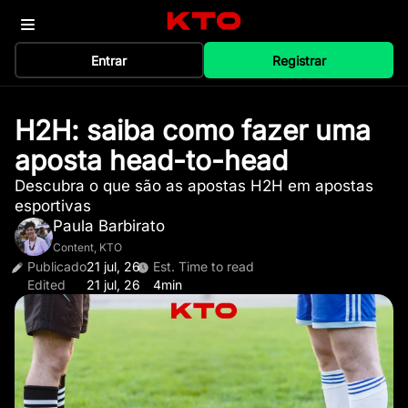
Entrar
Registrar
H2H: saiba como fazer uma
aposta head-to-head
Descubra o que são as apostas H2H em apostas
esportivas
Paula Barbirato
Content, KTO
Publicado
21 jul, 26
Est. Time to read
Edited
21 jul, 26
4min