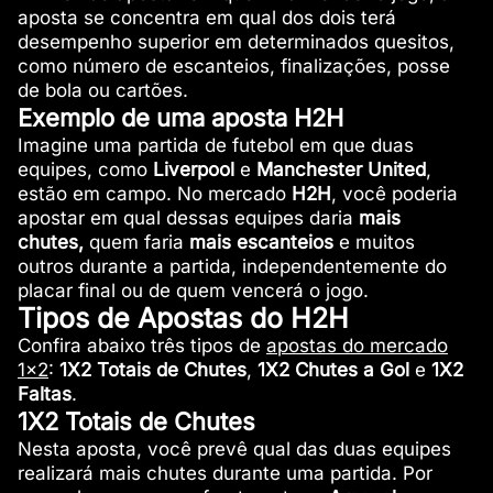
aposta se concentra em qual dos dois terá
desempenho superior em determinados quesitos,
como número de escanteios, finalizações, posse
de bola ou cartões.
Exemplo de uma aposta H2H
Imagine uma partida de futebol em que duas
equipes, como
Liverpool
e
Manchester United
,
estão em campo. No mercado
H2H
, você poderia
apostar em qual dessas equipes daria
mais
chutes,
quem faria
mais escanteios
e muitos
outros durante a partida, independentemente do
placar final ou de quem vencerá o jogo.
Tipos de Apostas do H2H
Confira abaixo três tipos de
apostas do mercado
1×2
:
1X2 Totais de Chutes
,
1X2 Chutes a Gol
e
1X2
Faltas
.
1X2 Totais de Chutes
Nesta aposta, você prevê qual das duas equipes
realizará mais chutes durante uma partida. Por