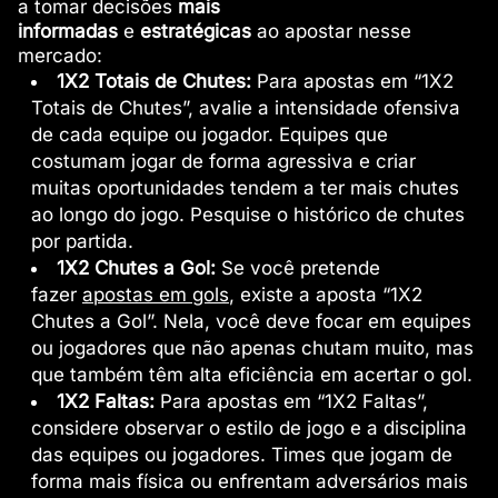
a tomar decisões
mais
informadas
e
estratégicas
ao apostar nesse
mercado:
1X2 Totais de Chutes:
Para apostas em “1X2
Totais de Chutes”, avalie a intensidade ofensiva
de cada equipe ou jogador. Equipes que
costumam jogar de forma agressiva e criar
muitas oportunidades tendem a ter mais chutes
ao longo do jogo. Pesquise o histórico de chutes
por partida.
1X2 Chutes a Gol:
Se você pretende
fazer
apostas em gols
, existe a aposta “1X2
Chutes a Gol”. Nela, você deve focar em equipes
ou jogadores que não apenas chutam muito, mas
que também têm alta eficiência em acertar o gol.
1X2 Faltas:
Para apostas em “1X2 Faltas”,
considere observar o estilo de jogo e a disciplina
das equipes ou jogadores. Times que jogam de
forma mais física ou enfrentam adversários mais