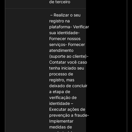
de terceiro
– Realizar o seu
registro na
plataforma- Verificar
sua identidade-
Fornecer nossos
serviços- Fornecer
atendimento
(suporte ao cliente)-
Contatar você caso
tenha iniciado seu
processo de
registro, mas
deixado de concluir
a etapa de
verificação de
identidade –
Executar ações de
prevenção a fraude-
Implementar
medidas de