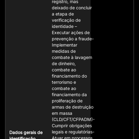
registro, mas
deixado de concluir
a etapa de
verificação de
identidade –
Executar ações de
prevenção a fraude-
Implementar
medidas de
combate à lavagem
de dinheiro,
combate ao
financiamento do
terrorismo e
combate ao
financiamento da
proliferação de
armas de destruição
em massa
(CLD/CFT/CFPADM)-
Cumprir obrigações
legais e regulatórias-
Dados gerais de
Atuar em processos
identificação