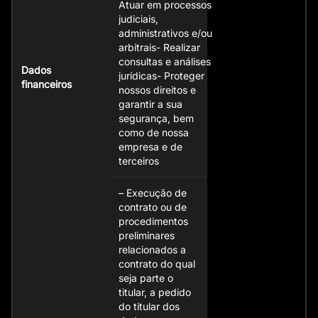
Atuar em processos
judiciais,
administrativos e/ou
arbitrais- Realizar
consultas e análises
Dados
jurídicas- Proteger
financeiros
nossos direitos e
garantir a sua
segurança, bem
como de nossa
empresa e de
terceiros
– Execução de
contrato ou de
procedimentos
preliminares
relacionados a
contrato do qual
seja parte o
titular, a pedido
do titular dos