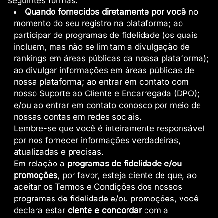
seguintes formas:
Quando fornecidos diretamente por você
no
momento do seu registro na plataforma; ao
participar de programas de fidelidade (os quais
incluem, mas não se limitam a divulgação de
rankings em áreas públicas da nossa plataforma);
ao divulgar informações em áreas públicas de
nossa plataforma; ao entrar em contato com
nosso Suporte ao Cliente e Encarregada (DPO);
e/ou ao entrar em contato conosco por meio de
nossas contas em redes sociais.
Lembre-se que você é inteiramente responsável
por nos fornecer informações verdadeiras,
atualizadas e precisas.
Em relação a
programas de fidelidade e/ou
promoções
, por favor, esteja ciente de que, ao
aceitar os Termos e Condições dos nossos
programas de fidelidade e/ou promoções, você
declara estar
ciente e concordar
com a