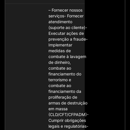
– Fornecer nossos
serviços- Fornecer
atendimento
(suporte ao cliente)-
Executar ações de
prevenção a fraude-
Implementar
medidas de
combate à lavagem
de dinheiro,
combate ao
financiamento do
terrorismo e
combate ao
financiamento da
proliferação de
armas de destruição
em massa
(CLD/CFT/CFPADM)-
Cumprir obrigações
legais e regulatórias-