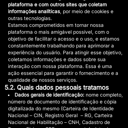
plataforma e com outros sites que coletam
informações analíticas
, por meio de cookies e
outras tecnologias.
Estamos comprometidos em tornar nossa
plataforma o mais amigável possível, com o
objetivo de facilitar o acesso e o uso, e estamos
constantemente trabalhando para aprimorar a
experiência do usuário. Para atingir esse objetivo,
coletamos informações e dados sobre sua
interação com nossa plataforma. Essa é uma
ação essencial para garantir o fornecimento e a
qualidade de nossos serviços.
5.2. Quais dados pessoais tratamos
Dados gerais de identificação:
nome completo,
número de documento de identificação e cópia
digitalizada do mesmo (Carteira de Identidade
Nacional – CIN, Registro Geral – RG, Carteira
Nacional de Habilitação – CNH, Cadastro de