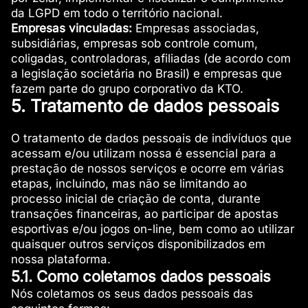
da LGPD em todo o território nacional.
Empresas vinculadas:
Empresas associadas,
subsidiárias, empresas sob controle comum,
coligadas, controladoras, afiliadas (de acordo com
a legislação societária no Brasil) e empresas que
fazem parte do grupo corporativo da KTO.
5. Tratamento de dados pessoais
O tratamento de dados pessoais de indivíduos que
acessam e/ou utilizam nossa é essencial para a
prestação de nossos serviços e ocorre em várias
etapas, incluindo, mas não se limitando ao
processo inicial de criação de conta, durante
transações financeiras, ao participar de apostas
esportivas e/ou jogos on-line, bem como ao utilizar
quaisquer outros serviços disponibilizados em
nossa plataforma.
5.1. Como coletamos dados pessoais
Nós coletamos os seus dados pessoais das