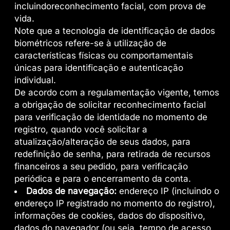
incluindoreconhecimento facial, com prova de
vida.
Note que a tecnologia de identificação de dados
biométricos refere-se à utilização de
características físicas ou comportamentais
únicas para identificação e autenticação
individual.
De acordo com a regulamentação vigente, temos
a obrigação de solicitar reconhecimento facial
para verificação de identidade no momento de
registro, quando você solicitar a
atualização/alteração de seus dados, para
redefinição de senha, para retirada de recursos
financeiros a seu pedido, para verificação
periódica e para o encerramento da conta.
Dados de navegação:
endereço IP (incluindo o
endereço IP registrado no momento do registro),
informações de cookies, dados do dispositivo,
dados do navegador (ou seja, tempo de acesso,