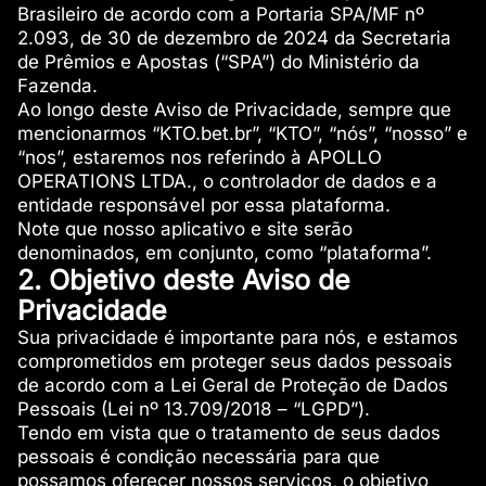
Brasileiro de acordo com a Portaria SPA/MF nº
2.093, de 30 de dezembro de 2024 da Secretaria
de Prêmios e Apostas (“SPA”) do Ministério da
Fazenda.
Ao longo deste Aviso de Privacidade, sempre que
mencionarmos “KTO.bet.br”, “KTO”, “nós”, “nosso” e
“nos”, estaremos nos referindo à APOLLO
OPERATIONS LTDA., o controlador de dados e a
entidade responsável por essa plataforma.
Note que nosso aplicativo e site serão
denominados, em conjunto, como “plataforma”.
2. Objetivo deste Aviso de
Privacidade
Sua privacidade é importante para nós, e estamos
comprometidos em proteger seus dados pessoais
de acordo com a Lei Geral de Proteção de Dados
Pessoais (Lei nº 13.709/2018 – “LGPD”).
Tendo em vista que o tratamento de seus dados
pessoais é condição necessária para que
possamos oferecer nossos serviços, o objetivo