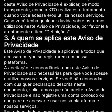
deste Aviso de Privacidade é explicar, de modo
transparente, como a KTO realiza este tratamento
quando você acessa e/ou utiliza nossos serviços.
Caso você tenha qualquer dúvida sobre os termos
utilizados neste Aviso de Privacidade, por favor leia
atentamente o item “Definições”.
3. A quem se aplica este Aviso de
Privacidade
Este Aviso de Privacidade é aplicável a todos que
acessarem e/ou se registrarem em nossa
plataforma.
A aceitação e concordância com este Aviso de
Privacidade são necessárias para que você acesse
e utilize nossos serviços. Se você não concordar
com qualquer declaração descrita neste
documento, solicitamos que não aceite o Aviso de
Privacidade e não registre uma conta conosco ou
que pare de acessar e usar nossa plataforma e
nossos serviços.
Sua privacidade é importante para nós, e estamos