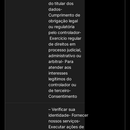
do titular dos
dados-
Cumprimento de
obrigação legal
ou regulatória
pelo controlador-
Exercício regular
de direitos em
processo judicial,
administrativo ou
arbitral- Para
atender aos
interesses
legítimos do
controlador ou
de terceiro-
Consentimento
– Verificar sua
identidade- Fornecer
nossos serviços-
Executar ações de