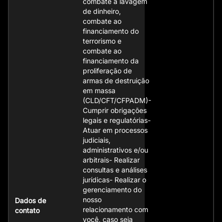
combate à lavagem
de dinheiro,
combate ao
financiamento do
terrorismo e
combate ao
financiamento da
proliferação de
armas de destruição
em massa
(CLD/CFT/CFPADM)-
Cumprir obrigações
legais e regulatórias-
Atuar em processos
judiciais,
administrativos e/ou
arbitrais- Realizar
consultas e análises
jurídicas- Realizar o
gerenciamento do
nosso
Dados de
relacionamento com
contato
você, caso seja