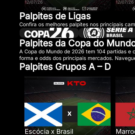
12/07/26
12/07/26
Palpites de Ligas
Confira os melhores palpites nos principais ca
Palpites da Copa do Mund
A Copa do Mundo de 2026 tem 104 partidas e co
forma e odds dos principais mercados. Navegue 
Palpites Grupos A – D
Escócia x Brasil
Marroc