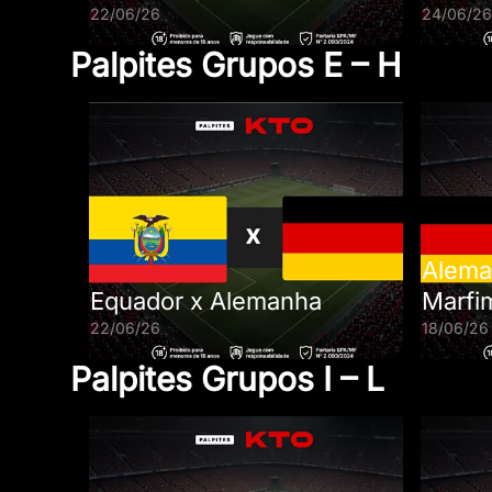
22/06/26
24/06/26
Palpites Grupos E – H
Alema
Equador x Alemanha
Marfi
22/06/26
18/06/26
Palpites Grupos I – L