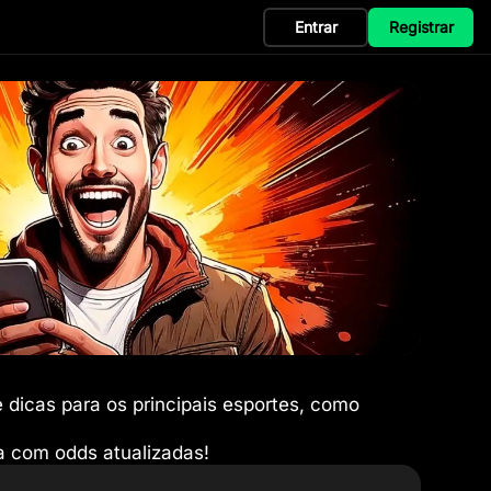
Entrar
Registrar
e dicas para os principais esportes, como
ia com odds atualizadas!