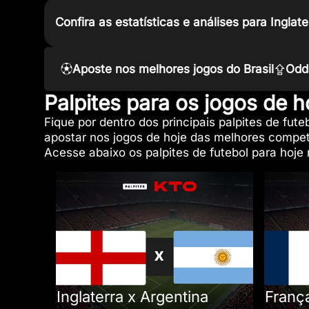
Confira as estatísticas e análises para Inglat
⚽︎
Aposte nos melhores jogos do Brasil
⇪
Odd
Palpites para os jogos de h
Fique por dentro dos principais palpites de fu
apostar nos jogos de hoje das melhores compet
Acesse abaixo os palpites de futebol para hoje 
Inglaterra x Argentina
Franç