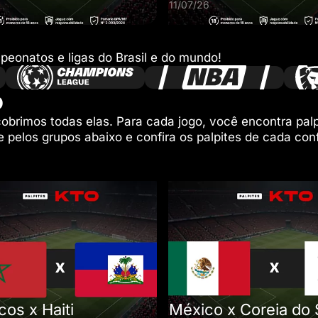
11/07/26
mpeonatos e ligas do Brasil e do mundo!
o
brimos todas elas. Para cada jogo, você encontra palp
pelos grupos abaixo e confira os palpites de cada con
os x Haiti
México x Coreia do 