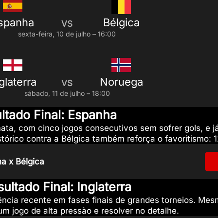
spanha
Bélgica
VS
sexta-feira, 10 de julho – 16:00
glaterra
Noruega
VS
sábado, 11 de julho – 18:00
ltado Final: Espanha
ta, com cinco jogos consecutivos sem sofrer gols, e j
stórico contra a Bélgica também reforça o favoritismo: 1
ha x Bélgica
ultado Final: Inglaterra
ência recente em fases finais de grandes torneios. Mes
 jogo de alta pressão e resolver no detalhe.