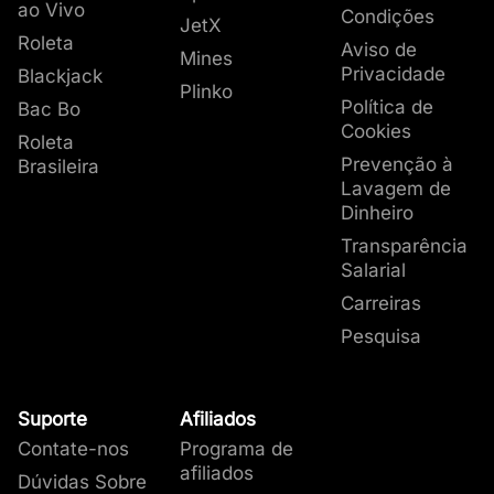
ao Vivo
Condições
JetX
Roleta
Aviso de
Mines
Privacidade
Blackjack
Plinko
Política de
Bac Bo
Cookies
Roleta
Prevenção à
Brasileira
Lavagem de
Dinheiro
Transparência
Salarial
Carreiras
Pesquisa
Suporte
Afiliados
Contate-nos
Programa de
afiliados
Dúvidas Sobre