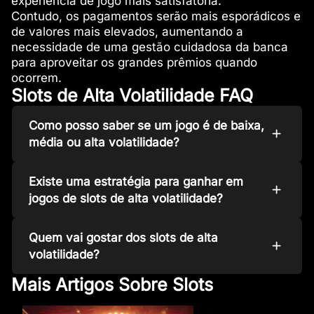
experiência de jogo mais satisfatória.
Contudo, os pagamentos serão mais esporádicos e
de valores mais elevados, aumentando a
necessidade de uma gestão cuidadosa da banca
para aproveitar os grandes prêmios quando
ocorrem.
Slots de Alta Volatilidade FAQ
Como posso saber se um jogo é de baixa,
média ou alta volatilidade?
Existe uma estratégia para ganhar em
jogos de slots de alta volatilidade?
Quem vai gostar dos slots de alta
volatilidade?
Mais Artigos Sobre Slots