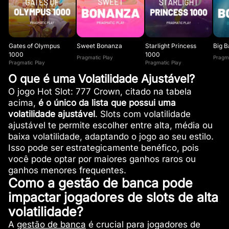
Gates of Olympus
Sweet Bonanza
Starlight Princess
Big 
1000
1000
Pragmatic Play
Pragma
Pragmatic Play
Pragmatic Play
O que é uma Volatilidade Ajustável?
O jogo Hot Slot: 777 Crown, citado na tabela
acima,
é o único da lista que possui uma
volatilidade ajustável
. Slots com volatilidade
ajustável te permite escolher entre alta, média ou
baixa volatilidade, adaptando o jogo ao seu estilo.
Isso pode ser estrategicamente benéfico, pois
você pode optar por maiores ganhos raros ou
ganhos menores frequentes.
Como a gestão de banca pode
impactar jogadores de slots de alta
volatilidade?
A
gestão de banca
é crucial para jogadores de