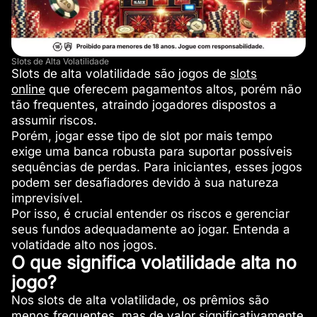
Slots de Alta Volatilidade
Slots de alta volatilidade são jogos de
slots
online
que oferecem pagamentos altos, porém não
tão frequentes, atraindo jogadores dispostos a
assumir riscos.
Porém, jogar esse tipo de slot por mais tempo
exige uma banca robusta para suportar possíveis
sequências de perdas. Para iniciantes, esses jogos
podem ser desafiadores devido à sua natureza
imprevisível.
Por isso, é crucial entender os riscos e gerenciar
seus fundos adequadamente ao jogar. Entenda a
volatidade alto nos jogos.
O que significa volatilidade alta no
jogo?
Nos slots de alta volatilidade, os prêmios são
menos frequentes, mas de valor significativamente