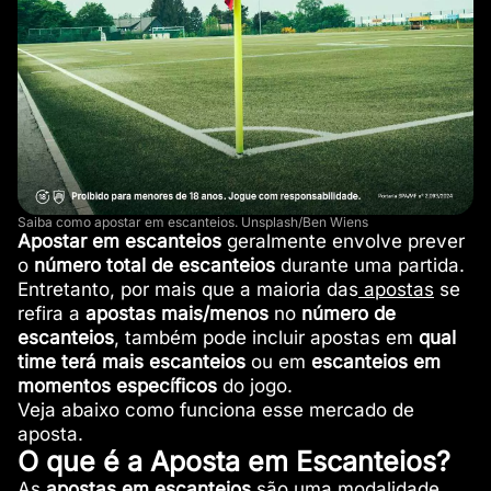
Saiba como apostar em escanteios. Unsplash/Ben Wiens
Apostar em escanteios
geralmente envolve prever
o
número total de escanteios
durante uma partida.
Entretanto, por mais que a maioria das
apostas
se
refira a
apostas
mais/menos
no
número de
escanteios
, também pode incluir apostas em
qual
time terá mais escanteios
ou em
escanteios em
momentos específicos
do jogo.
Veja abaixo como funciona esse mercado de
aposta.
O que é a Aposta em Escanteios?
As
apostas em escanteios
são uma modalidade