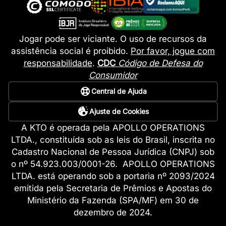
Jogar pode ser viciante. O uso de recursos da
assistência social é proibido.
Por favor, jogue com
responsabilidade
.
CDC
Código de Defesa do
Consumidor
Central de Ajuda
Ajuste de Cookies
A KTO é operada pela APOLLO OPERATIONS
LTDA., constituída sob as leis do Brasil, inscrita no
Cadastro Nacional de Pessoa Jurídica (CNPJ) sob
o nº 54.923.003/0001-26. APOLLO OPERATIONS
LTDA. está operando sob a portaria nº 2093/2024
emitida pela Secretaria de Prêmios e Apostas do
Ministério da Fazenda (SPA/MF) em 30 de
dezembro de 2024.