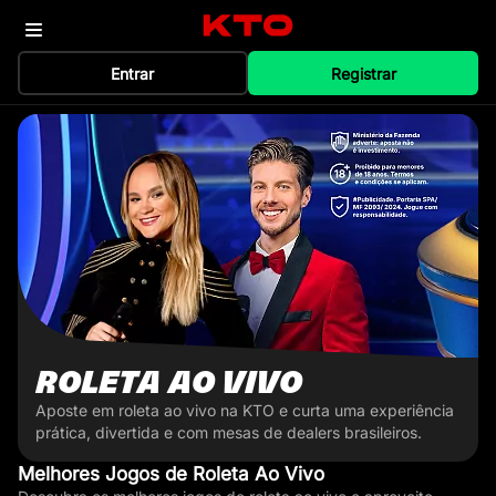
Entrar
Registrar
ROLETA AO VIVO
Aposte em roleta ao vivo na KTO e curta uma experiência
prática, divertida e com mesas de dealers brasileiros.
Melhores Jogos de Roleta Ao Vivo