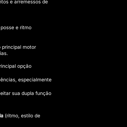
ntos e arremessos de
 posse e ritmo
principal motor
ias.
incipal opção
tências, especialmente
itar sua dupla função
da
(ritmo, estilo de