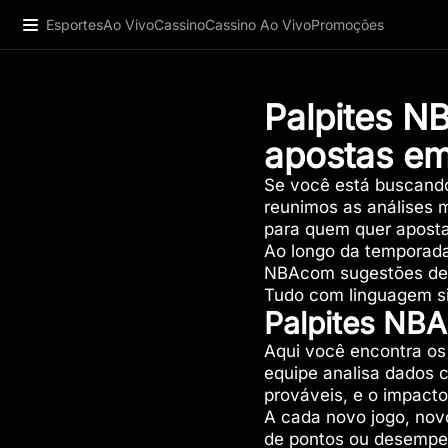
Esportes
Ao Vivo
Cassino
Cassino Ao Vivo
Promoções
Palpites N
apostas e
Se você está buscando
reunimos as análises 
para quem quer aposta
Ao longo da temporada 
NBAcom sugestões de a
Tudo com linguagem s
Palpites NBA
Aqui você encontra o
equipe analisa dados 
prováveis, e o impacto
A cada novo jogo, nov
de pontos ou desempen