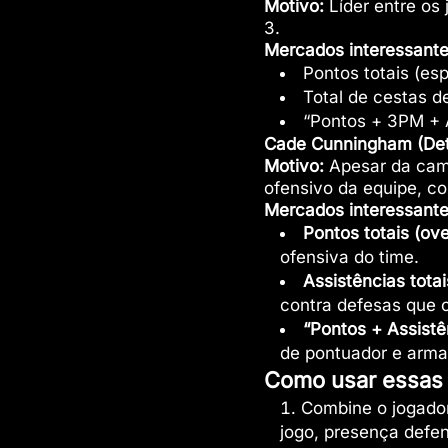
Motivo:
Líder entre os
3.
Mercados interessante
Pontos totais (es
Total de cestas d
“Pontos + 3PM + 
Cade Cunningham (Detr
Motivo:
Apesar da camp
ofensivo da equipe, c
Mercados interessante
Pontos totais (ove
ofensiva do time.
Assistências totai
contra defesas que 
“Pontos + Assistê
de pontuador e arma
Como usar essas 
Combine o jogado
jogo, presença defen