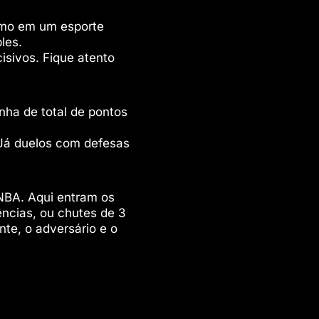
smo em um esporte
ples.
sivos. Fique atento
ha de total de pontos
 Já duelos com defesas
NBA. Aqui entram os
ências, ou chutes de 3
nte, o adversário e o