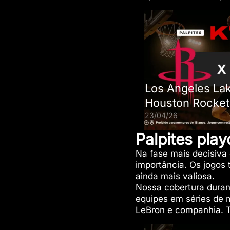
Los Angeles Lak
Houston Rocket
23/04/26
Palpites pla
Na fase mais decisiva
importância. Os jogos 
ainda mais valiosa.
Nossa cobertura durant
equipes em séries de 
LeBron e companhia. T