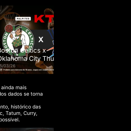
Boston Celtics x
Detroit Pistons
Oklahoma City Thunder
Angeles Laker
5/03/26
23/03/26
 ainda mais
 dos dados se torna
nto, histórico das
c, Tatum, Curry,
possível.