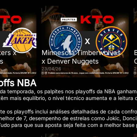
ers x
Minnesota Timberwolves
s
x Denver Nuggets
23/04/26
2
yoffs NBA
 da temporada, os palpites nos playoffs da NBA ganham
têm mais equilíbrio, o nível técnico aumenta e a leitura
e os playoffs inclui análises detalhadas de cada confro
melhor de 7, desempenho de estrelas como Jokic, Donci
udo para que sua aposta seja feita com a melhor base 