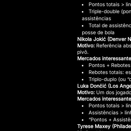
Pontos totais > li
Triple-double (pon
assistências
Total de assistên
posse de bola
Nikola Jokić (Denver 
Motivo:
Referência abs
pivô.
Mercados interessante
Pontos + Rebotes 
Rebotes totais: e
Triplo-duplo (ou 
Luka Dončić (Los Ange
Motivo:
Um dos jogadore
Mercados interessante
Pontos totais > l
Assistências > li
“Pontos + Assistê
Tyrese Maxey (Philade