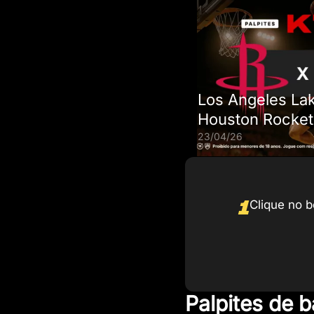
Los Angeles Lak
Houston Rocket
23/04/26
1
Clique no b
Palpites de b