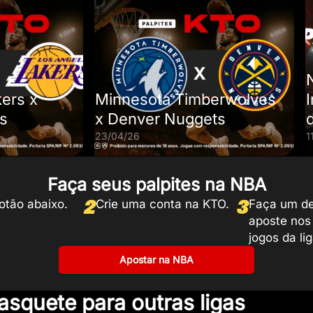
ers x
Minnesota Timberwolves
s
x Denver Nuggets
p
23/04/26
1
Faça seus palpites na NBA
2
3
otão abaixo.
Crie uma conta na KTO.
Faça um de
aposte nos
jogos da lig
Apostar na NBA
asquete para outras ligas