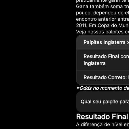
praticamente garante 
Gana também soma três
pouco, dependeu de ef
encontro anterior ent
2011. Em Copa do Mundo
Veja nossos
palpites
co
Palpites Inglaterra
Resultado Final co
Inglaterra
Resultado Correto: 
*Odds no momento dest
Qual seu palpite par
Resultado Fina
A diferença de nível en