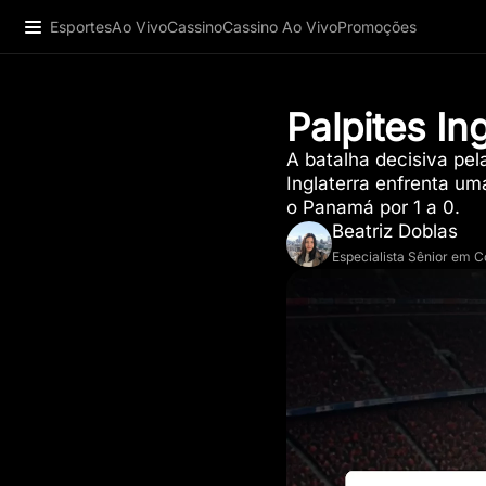
Esportes
Ao Vivo
Cassino
Cassino Ao Vivo
Promoções
Palpites In
A batalha decisiva pel
Inglaterra enfrenta u
o Panamá por 1 a 0.
Beatriz Doblas
Especialista Sênior em 