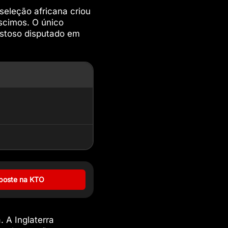
seleção africana criou
scimos. O único
istoso disputado em
poste na KTO
. A Inglaterra