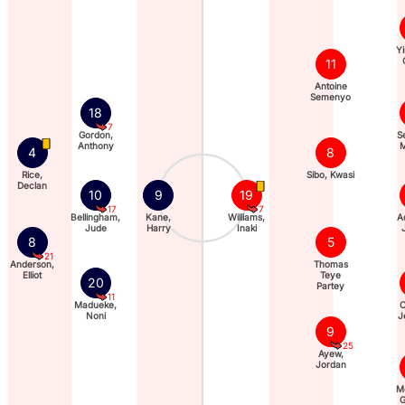
Yi
11
Antoine
Semenyo
18
7
Gordon,
S
Anthony
M
4
8
Rice,
Sibo, Kwasi
Declan
10
9
19
17
7
Bellingham,
Kane,
Williams,
A
Jude
Harry
Inaki
8
5
21
Anderson,
Thomas
Elliot
Teye
20
Partey
11
Madueke,
O
Noni
J
9
25
Ayew,
Jordan
M
G