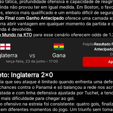
o tática, profundidade ofensiva e capacidade de reagi
inda não provou ter em igual medida. Em Boston, o favor
 elenco mais qualificado e um embalo difícil de segura
do Final com Ganho Antecipado
oferece uma camada ex
erra abrir vantagem em qualquer momento da partida e o
nda é devolvida.
o Mundo na KTO
para esse cenário oferecem odds de 1.
Palpite
Resultado 
Antecipado:
glaterra
Gana
O
VS
terça-feira, 23 de junho – 17:00
Ap
to: Inglaterra 2×0
ia que seu ataque é limitado quando enfrenta uma defe
 chances contra o Panamá e só balançou a rede nos acr
tada e com linha defensiva ajustada por Tuchel, a ten
mais dificuldade para chegar ao gol.
o ofensivo na estreia foi consistente: quatro gols, final
em diferentes momentos do jogo. Um triunfo sem tomar