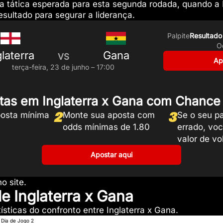
a tática esperada para esta segunda rodada, quando a I
esultado para segurar a liderança.
Palpite
Resultado 
O
glaterra
Gana
VS
Ap
terça-feira, 23 de junho – 17:00
tas em Inglaterra x Gana com Chance 
2
3
osta mínima
Monte sua aposta com
Se o seu pa
odds mínimas de 1.80
errado, vo
valor de vo
Apostar aqui
o site.
de Inglaterra x Gana
ísticas do confronto entre Inglaterra x Gana.
Dia de Jogo 2