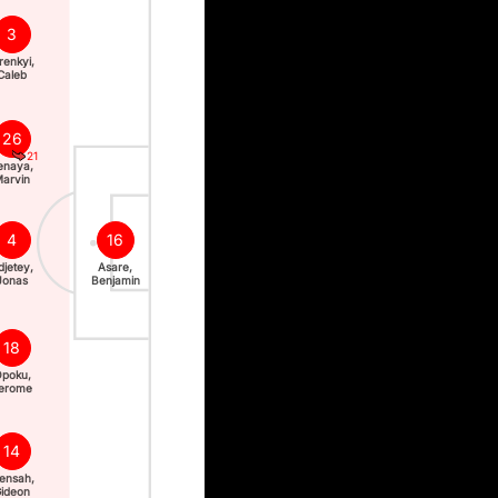
3
renkyi,
Caleb
26
21
enaya,
arvin
4
16
djetey,
Asare,
Jonas
Benjamin
18
poku,
erome
14
ensah,
ideon