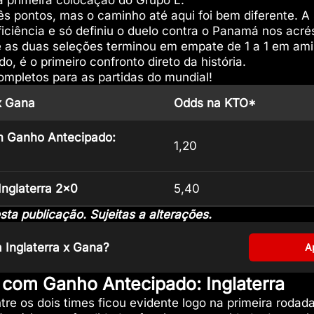
a primeira colocação do Grupo L.
 pontos, mas o caminho até aqui foi bem diferente. A 
iciência e só definiu o duelo contra o Panamá nos acré
re as duas seleções terminou em empate de 1 a 1 em am
, é o primeiro confronto direto da história.
mpletos para as partidas do mundial!
 x Gana
Odds na KTO*
m Ganho Antecipado:
1,20
Inglaterra 2×0
5,40
a publicação. Sujeitas a alterações.
a Inglaterra x Gana?
A
l com Ganho Antecipado: Inglaterra
tre os dois times ficou evidente logo na primeira rodada