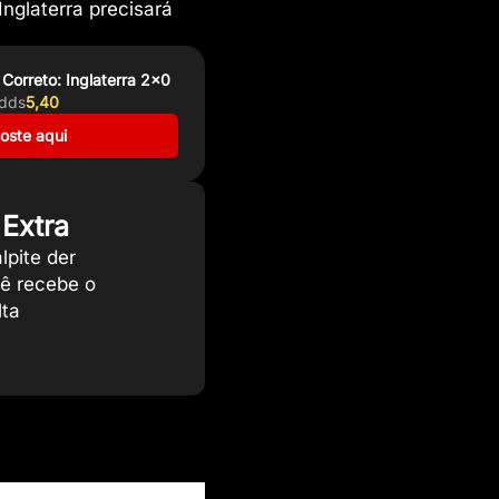
nglaterra precisará
Correto: Inglaterra 2×0
dds
5,40
oste aqui
Extra
lpite der
cê recebe o
lta