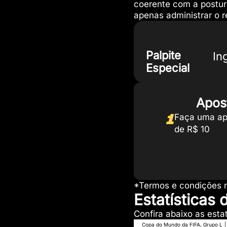
coerente com a postur
apenas administrar o r
Palpite
In
Especial
Apos
1
Faça uma ap
de R$ 10
*Termos e condições n
Estatísticas 
Confira abaixo as estat
Copa do Mundo da FIFA, Grupo L
|