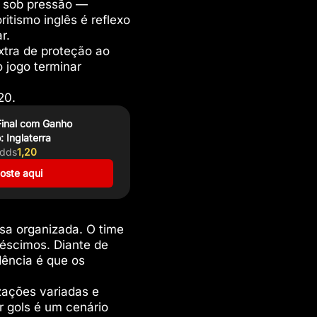
r sob pressão —
itismo inglês é reflexo
r.
tra de proteção ao
 jogo terminar
20.
Final com Ganho
 Inglaterra
dds
1,20
oste aqui
sa organizada. O time
éscimos. Diante de
dência é que os
izações variadas e
 gols é um cenário