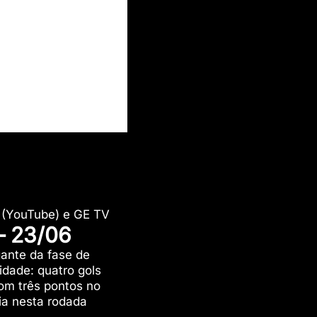
V (YouTube) e GE TV
– 23/06
gante da fase de
idade: quatro gols
om três pontos no
ia nesta rodada