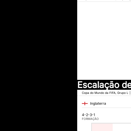
Escalação de
Copa do Mundo da FIFA, Grupo L
|
Inglaterra
4-2-3-1
FORMAÇÃO