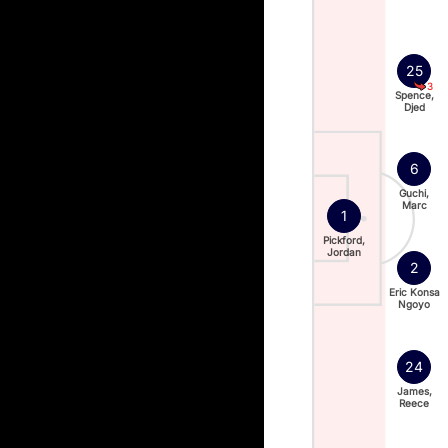
25
3
Spence,
Djed
6
Guchi,
Marc
1
Pickford,
Jordan
2
Eric Konsa
Ngoyo
24
James,
Reece