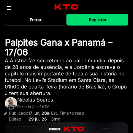
Entrar
Registrar
Palpites Gana x Panamá –
17/06
A Áustria faz seu retorno ao palco mundial depois
de 28 anos de ausência, e a Jordânia escreve o
capítulo mais importante de toda a sua história no
futebol. No Levi’s Stadium em Santa Clara, às
01h00 de quarta-feira (horário de Brasília), o Grupo
J tem sua abertura.
Nicolas Soares
Editor in Chief, KTO
Publicado
17 jun, 26
Est. Time to read
Edited
29 jul, 26
3min