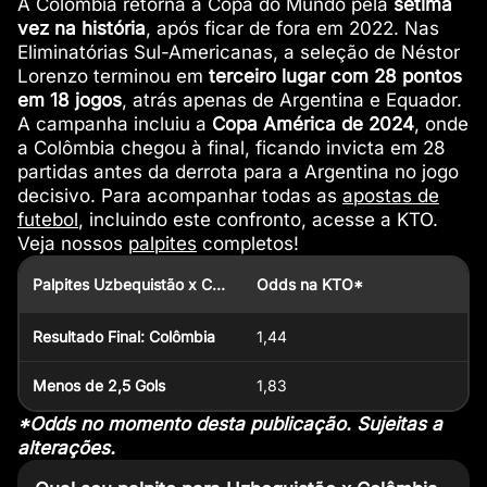
A Colômbia retorna à Copa do Mundo pela
sétima
vez na história
, após ficar de fora em 2022. Nas
Eliminatórias Sul-Americanas, a seleção de Néstor
Lorenzo terminou em
terceiro lugar com 28 pontos
em 18 jogos
, atrás apenas de Argentina e Equador.
A campanha incluiu a
Copa América de 2024
, onde
a Colômbia chegou à final, ficando invicta em 28
partidas antes da derrota para a Argentina no jogo
decisivo. Para acompanhar todas as
apostas de
futebol
, incluindo este confronto, acesse a KTO.
Veja nossos
palpites
completos!
Palpites Uzbequistão x Colômbia
Odds na KTO*
Resultado Final: Colômbia
1,44
Menos de 2,5 Gols
1,83
*Odds no momento desta publicação. Sujeitas a
alterações.