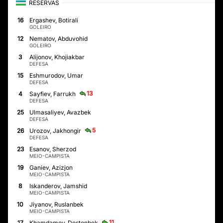
RESERVAS
16
Ergashev, Botirali
GOLEIRO
12
Nematov, Abduvohid
GOLEIRO
3
Alijonov, Khojiakbar
DEFESA
15
Eshmurodov, Umar
DEFESA
13
4
Sayfiev, Farrukh
DEFESA
25
Ulmasaliyev, Avazbek
DEFESA
5
26
Urozov, Jakhongir
DEFESA
23
Esanov, Sherzod
MEIO-CAMPISTA
19
Ganiev, Azizjon
MEIO-CAMPISTA
8
Iskanderov, Jamshid
MEIO-CAMPISTA
10
Jiyanov, Ruslanbek
MEIO-CAMPISTA
11
17
Khamdamov, Dostonbek