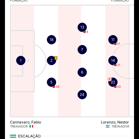
FORMAÇÃO
FORMAÇÃO
13
4
18
11
17
7
1
2
14
21
6
5
22
26
20
24
Cannavaro, Fabio
Lorenzo, Nestor
TREINADOR
TREINADOR
ESCALAÇÃO