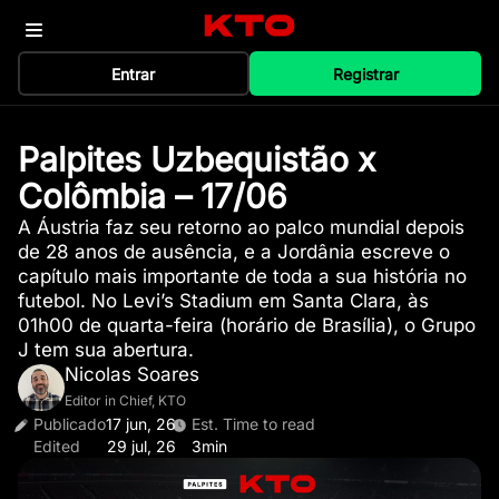
Entrar
Registrar
Palpites Uzbequistão x
Colômbia – 17/06
A Áustria faz seu retorno ao palco mundial depois
de 28 anos de ausência, e a Jordânia escreve o
capítulo mais importante de toda a sua história no
futebol. No Levi’s Stadium em Santa Clara, às
01h00 de quarta-feira (horário de Brasília), o Grupo
J tem sua abertura.
Nicolas Soares
Editor in Chief, KTO
Publicado
17 jun, 26
Est. Time to read
Edited
29 jul, 26
3min