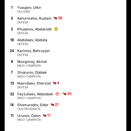
1
Yusupov, Utkir
GOLEIRO
26
5
Ashurmatov, Rustam
DEFESA
2
Khusanov, Abdukodir
DEFESA
18
Abdullaev, Abdulla
DEFESA
24
Karimov, Behruzjon
DEFESA
6
Mozgovoy, Akmal
MEIO-CAMPISTA
7
Shukurov, Otabek
MEIO-CAMPISTA
4
13
Nasrullaev, Sherzod
DEFESA
-
20
22
Fayzullaev, Abbosbek
MEIO-CAMPISTA
21
14
Shomurodov, Eldor
CENTROAVANTE
17
11
Urunov, Oston
MEIO-CAMPISTA