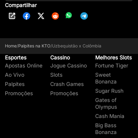
Compartilhar
Home
/
Palpites na KTO
/
Uzbequistão x Colômbia
Esportes
Cassino
Melhores Slots
Apostas Online
Jogue Cassino
Fortune Tiger
Ao Vivo
Slots
Sweet
Bonanza
Palpites
Crash Games
Sugar Rush
Promoções
Promoções
Gates of
Olympus
Cash Mania
Big Bass
Bonanza