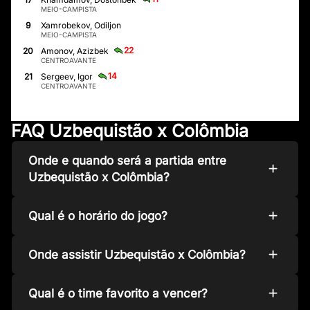
MEIO-CAMPISTA
9
Xamrobekov, Odiljon
MEIO-CAMPISTA
22
20
Amonov, Azizbek
CENTROAVANTE
14
21
Sergeev, Igor
CENTROAVANTE
FAQ Uzbequistão x Colômbia
Onde e quando será a partida entre
Uzbequistão x Colômbia?
Qual é o horário do jogo?
Onde assistir Uzbequistão x Colômbia?
Qual é o time favorito a vencer?