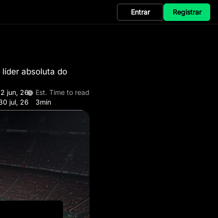
Entrar
Registrar
íder absoluta do
2 jun, 26
Est. Time to read
30 jul, 26
3min