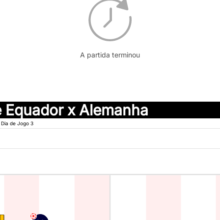
A partida terminou
e Equador x Alemanha
Dia de Jogo 3