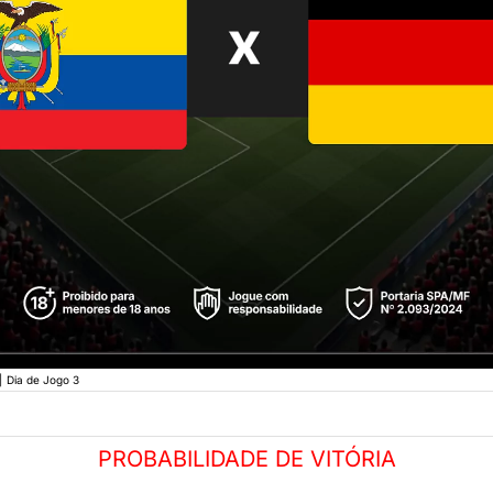
|
Dia de Jogo 3
PROBABILIDADE DE VITÓRIA