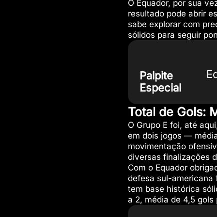
O Equador, por sua ve
resultado pode abrir e
sabe explorar com pre
sólidos para seguir po
E
Palpite
Especial
Total de Gols: M
O Grupo E foi, até aqu
em dois jogos — média
movimentação ofensiva
diversas finalizações 
Com o Equador obrigad
defesa sul-americana 
tem base histórica sól
a 2, média de 4,5 gols 