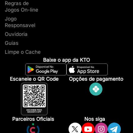
Regras de
Jogos On-line
Jogo
Responsavel
Ouvidoria
Guias
Limpe o Cache
Baixe o app da KTO
Escaneie o QR Code
Opções de pagamento
Parceiros Oficiais
Nos siga