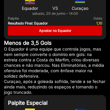
Equador
VS
Curaçao
sábado, 20 de junho – 14:00
Palpite
Odds
Resultado Final: Equador
1,10
Apostar no Equador
Menos de 3,5 Gols
O Equador é uma equipe que controla jogos, mas
nem sempre converte o domínio em gols: na
estreia contra a Costa do Marfim, criou diversas
chances e não marcou. Nas Eliminatórias, a média
ofensiva foi moderada, com ênfase maior na
solidez defensiva.
Curaçao, após a goleada sofrida, tende a se fechar
ainda mais, reduzindo os espaços e tornando o
jogo truncado.
Palpite Especial