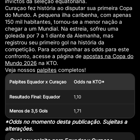
invictos da seleção equatoriana.
Curaçao fez história ao disputar sua primeira Copa
do Mundo. A pequena ilha caribenha, com apenas
150 mil habitantes, tornou-se a menor nação a
chegar a um Mundial. Na estreia, sofreu uma
goleada por 7 a 1 diante da Alemanha, mas
registrou seu primeiro gol na história da
competição. Para acompanhar as odds para este
confronto, acesse a página de
apostas na Copa do
Mundo 2026
na KTO.
Veja nossos
palpites
completos!
Palpites Equador x Curaçao
Odds na KTO*
Resultado Final: Equador
1,10
Menos de 3,5 Gols
1,71
*Odds no momento desta publicação. Sujeitas a
alterações.