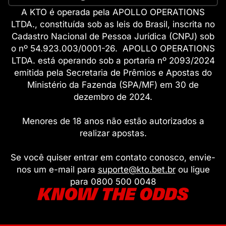
A KTO é operada pela APOLLO OPERATIONS
LTDA., constituída sob as leis do Brasil, inscrita no
Cadastro Nacional de Pessoa Jurídica (CNPJ) sob
o nº 54.923.003/0001-26. APOLLO OPERATIONS
LTDA. está operando sob a portaria nº 2093/2024
emitida pela Secretaria de Prêmios e Apostas do
Ministério da Fazenda (SPA/MF) em 30 de
dezembro de 2024.
Menores de 18 anos não estão autorizados a
realizar apostas.
Se você quiser entrar em contato conosco, envie-
nos um e-mail para
suporte@kto.bet.br
ou ligue
para 0800 500 0048