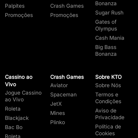
Bonanza
Palpites
Crash Games
Sugar Rush
Promoções
Promoções
Gates of
Olympus
Cash Mania
Big Bass
Bonanza
Cassino ao
Crash Games
Sobre KTO
Vivo
Aviator
Sobre Nós
Jogue Cassino
Spaceman
Termos e
ao Vivo
Condições
JetX
Roleta
Aviso de
Mines
Privacidade
Blackjack
Plinko
Política de
Bac Bo
Cookies
Roleta