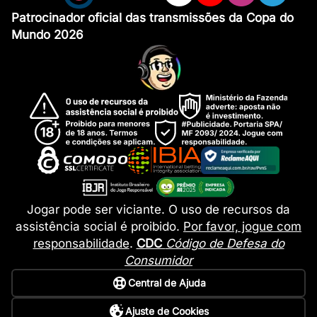
Patrocinador oficial das transmissões da Copa do
Mundo 2026
Jogar pode ser viciante. O uso de recursos da
assistência social é proibido.
Por favor, jogue com
responsabilidade
.
CDC
Código de Defesa do
Consumidor
Central de Ajuda
Ajuste de Cookies