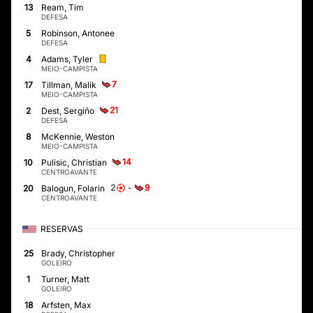
13
Ream, Tim
DEFESA
5
Robinson, Antonee
DEFESA
4
Adams, Tyler
MEIO-CAMPISTA
7
17
Tillman, Malik
MEIO-CAMPISTA
21
2
Dest, Sergiño
DEFESA
8
McKennie, Weston
MEIO-CAMPISTA
14
10
Pulisic, Christian
CENTROAVANTE
2
-
9
20
Balogun, Folarin
CENTROAVANTE
RESERVAS
25
Brady, Christopher
GOLEIRO
1
Turner, Matt
GOLEIRO
18
Arfsten, Max