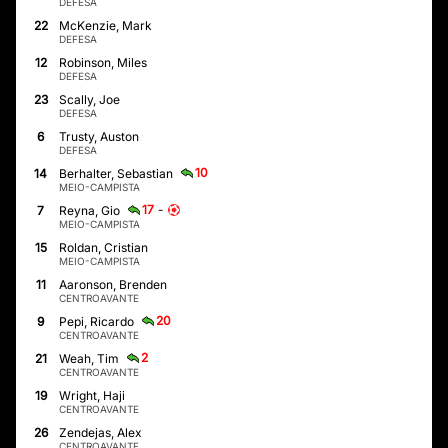
DEFESA
22
McKenzie, Mark
DEFESA
12
Robinson, Miles
DEFESA
23
Scally, Joe
DEFESA
6
Trusty, Auston
DEFESA
10
14
Berhalter, Sebastian
MEIO-CAMPISTA
17
-
7
Reyna, Gio
MEIO-CAMPISTA
15
Roldan, Cristian
MEIO-CAMPISTA
11
Aaronson, Brenden
CENTROAVANTE
20
9
Pepi, Ricardo
CENTROAVANTE
2
21
Weah, Tim
CENTROAVANTE
19
Wright, Haji
CENTROAVANTE
26
Zendejas, Alex
CENTROAVANTE