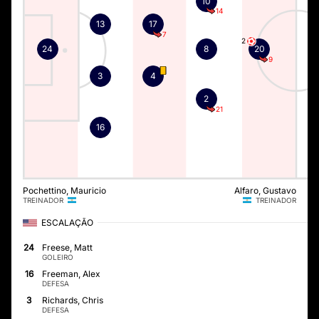
10
14
13
17
7
2
24
8
20
9
3
4
2
21
16
Pochettino, Mauricio
Alfaro, Gustavo
TREINADOR
TREINADOR
ESCALAÇÃO
24
Freese, Matt
GOLEIRO
16
Freeman, Alex
DEFESA
3
Richards, Chris
DEFESA