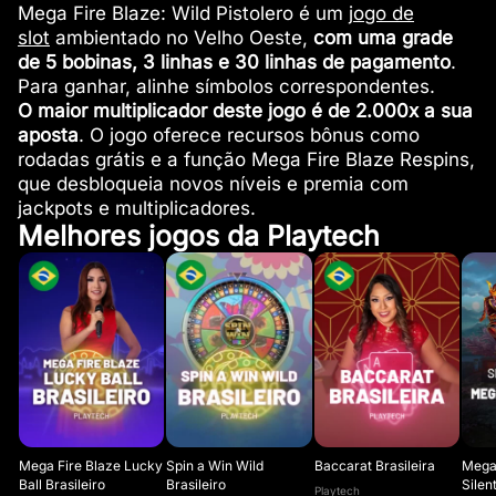
Mega Fire Blaze: Wild Pistolero é um
jogo de
slot
ambientado no Velho Oeste,
com uma grade
de 5 bobinas, 3 linhas e 30 linhas de pagamento
.
Para ganhar, alinhe símbolos correspondentes.
O maior multiplicador deste jogo é de 2.000x a sua
aposta
. O jogo oferece recursos bônus como
rodadas grátis e a função Mega Fire Blaze Respins,
que desbloqueia novos níveis e premia com
jackpots e multiplicadores.
Melhores jogos da Playtech
Mega Fire Blaze Lucky
Spin a Win Wild
Baccarat Brasileira
Mega 
Ball Brasileiro
Brasileiro
Silen
Playtech