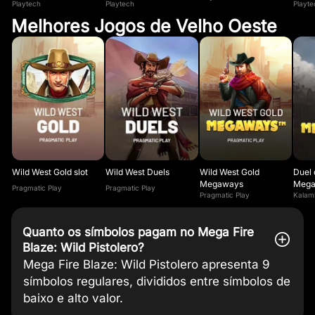
Playtech
Playtech
Playte
Melhores Jogos de Velho Oeste
Wild West Gold slot
Wild West Duels
Wild West Gold
Duel 
Megaways
Mega
Pragmatic Play
Pragmatic Play
Pragmatic Play
Kalam
Quanto os símbolos pagam no Mega Fire
Blaze: Wild Pistolero?
Mega Fire Blaze: Wild Pistolero apresenta 9
símbolos regulares, divididos entre símbolos de
baixo e alto valor.
Símbolos de pagamento baixo
: A-10,