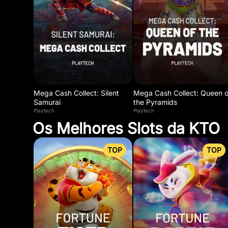
Mega Cash Collect: Silent
Mega Cash Collect: Queen o
Samurai
the Pyramids
Playtech
Playtech
Os Melhores Slots da KTO
TOP
TOP