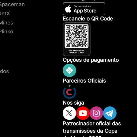
dem trazer altos ganhos com jackpots!
bônus wild duplo multiplicam o valor dos
Spaceman
R$1
 pode ser o
ganhos ao multiplicar todos os prêmios
Hot Pot
(96,83%), para uma
JetX
Escaneie o QR Code
Mines
o ativado,
você pode ganhar símbolos
 aos níveis Grand, Major, Minor e Mini.
o de queda de símbolos e compra de
R$2
, os Wilds coletam os valores com prêmios
Plinko
a conceder prêmios adicionais,
R$3
Opções de pagamento
R$5
ados
Parceiros Oficiais
Nos siga
Patrocinador oficial das
transmissões da Copa