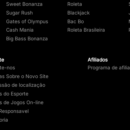
 é um jogo com tema de três porquinhos sortudos que po
pelo “x2” ou mais, os símbolos multiplicadores no jogo 
Sweet Bonanza
Roleta
20
R$0,50
 um RTP aproximado de Double Digger, uma boa pedida
bina 5 apenas durante os jogos grátis, aumentando os 
Sugar Rush
Blackjack
lots.
ta fase.
Gates of Olympus
Bac Bo
simultaneamente símbolos wild nas bobinas 1 e 2
. Quand
a de pedras preciosas, jogue
 diamante exibem prêmios específicos e estão associados
Gems Bonanza
com recurs
40
R$0,80
secutivas a partir da bobina 3. Quando são diamantes
Cash Mania
Roleta Brasileira
ímbolos podem ser obtidos em bobinas consecutivas par
 multiplicadores.
Big Bass Bonanza
50
R$1
R$2
te
Afiliados
te-nos
Programa de afili
as Sobre o Novo Site
ssão de localização
s do Esporte
s de Jogos On-line
Responsavel
oria