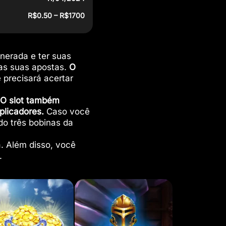
R$0.50 – R$1700
nerada e ter suas
las suas apostas.
O
 precisará acertar
O slot também
plicadores.
Caso você
o três bobinas da
. Além disso, você
.