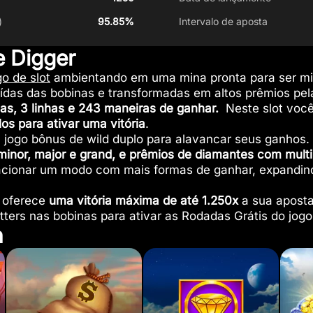
)
95.85%
Intervalo de aposta
e Digger
go de slot
ambientando em uma mina pronta para ser mi
aídas das bobinas e transformadas em altos prêmios pe
nas, 3 linhas e 243 maneiras de ganhar.
Neste slot você
os para ativar uma vitória
.
 jogo bônus de wild duplo para alavancar seus ganhos.
minor, major e grand, e prêmios de diamantes com multi
cionar um modo com mais formas de ganhar, expandind
r oferece
uma vitória máxima de até 1.250x
a sua aposta
tters nas bobinas para ativar as Rodadas Grátis do jogo
h