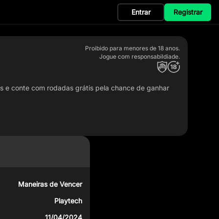
Entrar
Registrar
Proibido para menores de 18 anos.
Jogue com responsabildiade.
es e conte com rodadas grátis pela chance de ganhar
Maneiras de Vencer
Playtech
11/04/2024