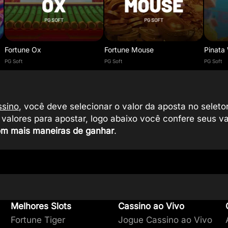
Fortune Ox
Fortune Mouse
Pinata
PG Soft
PG Soft
PG Soft
ssino
, você deve selecionar o valor da aposta no seletor
 valores para apostar, logo abaixo você confere seus v
 Ganhar
om mais maneiras de ganhar
.
m no Double Digger
 Digger
em Double Digger!
har, mas caso você tenha o desejo de ter mais forma
ar um jogo com mais maneiras de ganhar,
sua aposta se
nas 3, 4 e 5,
50 ou mais.
acione o botão de apostas com mais formas
o de mineração e conta com grandes recursos, como prê
os
 especiais
metem a formas e naipes de baralho como gemas, picare
para suas apostas, o
:
wild
,
scatter, símbolos multiplicadores e sí
Jogo Bônus
de Wild Duplo
e as
R
catter especial, símbolo multiplicador e diamantes com
ir.
ravés de um outro jogo bônus. São muitas funcionalidade
le substitui todos os outros símbolos, exceto diamante, 
los iguais e máxima de 5.
ma
os, aqui vão algumas sugestões:
ece simultaneamente nas bobinas 1 e 2. Além disso,
aposta mínima de R$1
.
Digger?
er os símbolos de jogos grátis no jogo bônus de wild du
Melhores Slots
Cassino ao Vivo
ld
sentado pelo “+5” ou mais, este símbolo concede rodad
é um slot de mineração com pedras preciosas e muito
lores de todos os símbolos de jogos grátis recebidos.
mento por 3 símbolos
Pagamento por 4 símbol
Fortune Tiger
Jogue Cassino ao Vivo
 quantidade de giros grátis exibidos. Esses símbolos a
iplicadores na bobina 5 multiplicam os prêmios de diam
igger?