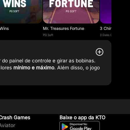
 Wins
Mr. Treasures Fortune
3 China Pots
PG Soft
3 Oaks Gaming
 do painel de controle e girar as bobinas.
alores
mínimo e máximo
. Além disso, o jogo
s de ganhar, com 1.944 maneiras em um
rá de R$2,50
. Esta funcionalidade não está
 por 2.5x o valor total da sua aposta
.
mios de diamantes, multiplicadores e a
ta, dinamite, lanterna, capacete, carrinho
mbolos de diamantes.
odadas Grátis
, que só podem ser acionadas
Veja mais sobre cada
 prêmios diferentes. Aqui você ganha a
s para você ficar de fora, jogue esse jogo
jogos grátis e multiplicador. Ele também
plo
. Cada símbolo concede um número
Crash Games
Baixe o app da KTO
as grátis ao jogador. Cada símbolo ativado
s multiplicadores. Experimente o jogo do
os
Pagamento por 5 símbolos
Aviator
cumulam valor.
ante, e novas rodadas grátis podem ser