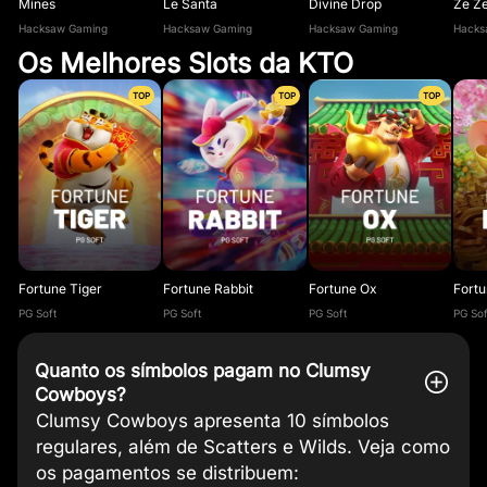
Mines
Le Santa
Divine Drop
Ze Z
Hacksaw Gaming
Hacksaw Gaming
Hacksaw Gaming
Hacks
Os Melhores Slots da KTO
TOP
TOP
TOP
Fortune Tiger
Fortune Rabbit
Fortune Ox
Fort
PG Soft
PG Soft
PG Soft
PG Sof
Quanto os símbolos pagam no Clumsy
Cowboys?
Clumsy Cowboys apresenta 10 símbolos
regulares, além de Scatters e Wilds. Veja como
os pagamentos se distribuem: