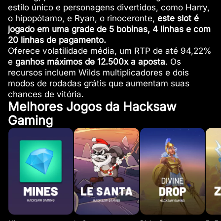
estilo único e personagens divertidos, como Harry,
o hipopótamo, e Ryan, o rinoceronte,
este slot é
jogado em uma grade de 5 bobinas, 4 linhas e com
20 linhas de pagamento.
Oferece volatilidade média, um RTP de até 94,22%
e
ganhos máximos de 12.500x a aposta
. Os
recursos incluem Wilds multiplicadores e dois
modos de rodadas grátis que aumentam suas
chances de vitória.
Melhores Jogos da Hacksaw
Gaming