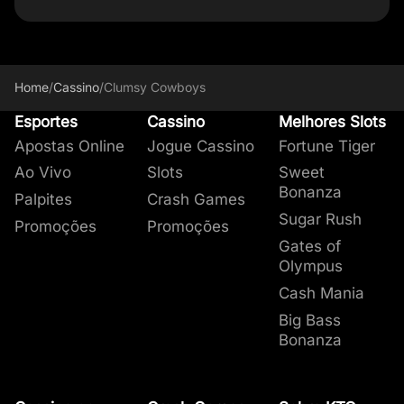
Recursos do jogo em Clumsy
Mais jogos similares a Clumsy
Símbolos de baixo valor
: 10, J, Q, K, A –
Pagam até 5x a aposta.
Cowboys
Cowboys
Símbolos de médio valor
: Ameixa, laranja e
Assim como outros jogos em
Clumsy Cowboys é apenas um dos muitos
nosso cassino
,
melancia – Pagam até 15x a aposta.
Clumsy Cowboys oferece uma variedade de
slots incríveis disponíveis no nosso cassino.
Home
/
Cassino
/
Clumsy Cowboys
Símbolos de alto valor:
Harry (hipopótamo)
recursos empolgantes para maximizar seus
Confira outros jogos que você pode gostar:
e Ryan (rinoceronte) – Pagam até 50x a
Esportes
Cassino
Melhores Slots
ganhos:
Wanted Dead or a Wild
: Este slot tem um
aposta.
Apostas Online
Jogue Cassino
Fortune Tiger
tema e recursos muito semelhantes, como
Wilds com Multiplicadores
: Substituem
Wild
: Substitui outros símbolos e aplica
outros símbolos e aumentam os pagamentos
giros grátis e compra de bônus. Experimente!
Ao Vivo
Slots
Sweet
multiplicadores de 2x, 3x ou 5x.
em até 5x.
Alien Digger: É um slot com exploração de
Bonanza
Palpites
Crash Games
Scatter
: Ativa rodadas grátis com três ou
gemas preciosas em outros planetas com
Rodadas Grátis “Stick Them
Sugar Rush
mais símbolos.
Promoções
Promoções
Up”:
rodadas grátis. Jogue com a KTO!
Garantem 10 rodadas grátis com Wilds
Gates of
fixos.
Olympus
Rodadas Grátis “Sheriff’s Showdown”
:
Cash Mania
Removem símbolos de baixo valor,
melhorando as chances de grandes vitórias.
Big Bass
Bonanza
Compra de Bônus
: Acesso direto aos
recursos de bônus por valores entre 2x e
200x a aposta.