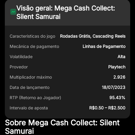
Visão geral: Mega Cash Collect:
Silent Samurai
Características do jogo
Rodadas Grátis, Cascading Reels
Mecânica de pagamento
Linhas de Pagamento
Volatilidade
Alta
Provedor
Playtech
Multiplicador máximo
2.926
Data de lançamento
18/07/2023
RTP (Retorno ao Jogador)
95.43%
Intervalo de aposta
R$0.50 – R$2.500
Sobre Mega Cash Collect: Silent
Samurai