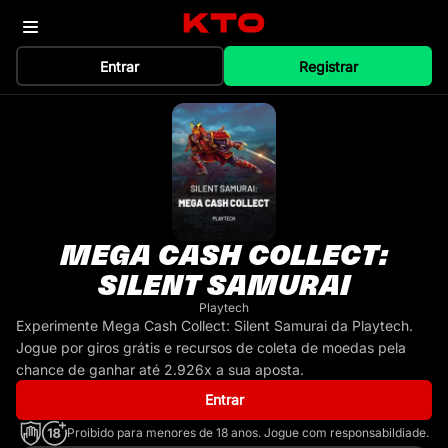
Entrar
Registrar
MEGA CASH COLLECT:
SILENT SAMURAI
Playtech
Experimente Mega Cash Collect: Silent Samurai da Playtech.
Jogue por giros grátis e recursos de coleta de moedas pela
chance de ganhar até 2.926x a sua aposta.
Entrar
Proibido para menores de 18 anos. Jogue com responsabildiade.