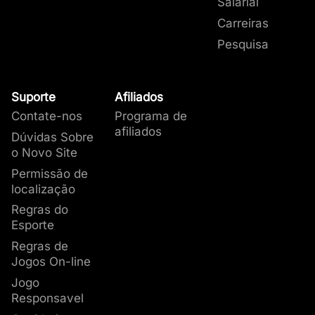
Salarial
5000x
Isso porque contam com apresentadores reais,
Carreiras
com interações ao vivo e estúdios de alta
6,30%
Pesquisa
qualidade, que reproduzem o presencial.
Gates of
Olympus
1,01%
Super
Scatter
Suporte
Afiliados
5408x
Contate-nos
Programa de
Se tirarmos um momento para comparar este
afiliados
Dúvidas Sobre
ranking com o do
mês de novembro
, o 1º lugar
o Novo Site
segue com Touro Sortudo, um slot da famosa
Permissão de
franquia da provedora.
localização
Regras do
Esporte
Regras de
Jogos On-line
Jogo
Responsavel