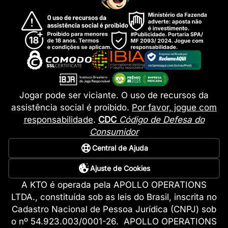
Jogar pode ser viciante. O uso de recursos da
assistência social é proibido.
Por favor, jogue com
responsabilidade
.
CDC
Código de Defesa do
Consumidor
Central de Ajuda
Ajuste de Cookies
A KTO é operada pela APOLLO OPERATIONS
LTDA., constituída sob as leis do Brasil, inscrita no
Cadastro Nacional de Pessoa Jurídica (CNPJ) sob
o nº 54.923.003/0001-26. APOLLO OPERATIONS