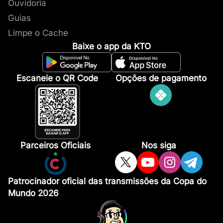
Ouvidoria
Guias
Limpe o Cache
Baixe o app da KTO
Escaneie o QR Code
Opções de pagamento
Parceiros Oficiais
Nos siga
Patrocinador oficial das transmissões da Copa do
Mundo 2026