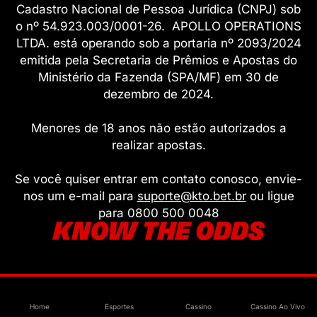
Cadastro Nacional de Pessoa Jurídica (CNPJ) sob
o nº 54.923.003/0001-26. APOLLO OPERATIONS
LTDA. está operando sob a portaria nº 2093/2024
emitida pela Secretaria de Prêmios e Apostas do
Ministério da Fazenda (SPA/MF) em 30 de
dezembro de 2024.
Menores de 18 anos não estão autorizados a
realizar apostas.
Se você quiser entrar em contato conosco, envie-
nos um e-mail para
suporte@kto.bet.br
ou ligue
para 0800 500 0048
Home
Esportes
Cassino
Cassino Ao Vivo