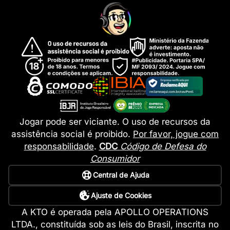
Jogar pode ser viciante. O uso de recursos da
assistência social é proibido.
Por favor, jogue com
responsabilidade
.
CDC
Código de Defesa do
Consumidor
Central de Ajuda
Ajuste de Cookies
A KTO é operada pela APOLLO OPERATIONS
LTDA., constituída sob as leis do Brasil, inscrita no