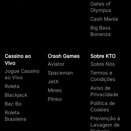
Gates of
MGA (Malta), Gambling
que analisamos slots e demais categorias do
outros.
Olympus
Gaming Commission
universo de iGaming na nossa
TaDa Gaming
: Provedora que vem
pesquisa sobre
(Reino Unido), Hellenic
Cash Mania
jogos populares e tendências de cassino
crescendo nos últimos anos com o
Licenças
.
Gaming Commission
Hacksaw Gaming Slots
lançamento de slots com recursos exclusivos
Big Bass
(Grécia) e diversos
Bonanza
de bobinas multiplicadoras e afins.
outros.
Da lista dos top 5 melhores jogos da Hacksaw
Gaming que separamos, 4 deles são slots. De
Testing Labs
eCogra
fato, este tipo de jogo é o carro chefe da
Cassino ao
Crash Games
Sobre KTO
provedora. Isso se dá, principalmente,
Vivo
pela
criatividade
e
variedade
de títulos.
Aviator
Sobre Nós
Por exemplo, um dos mais famosos é o Le
Jogue Cassino
Spaceman
Termos e
ao Vivo
Bandit, que tem como protagonista o Guaxinim
Condições
JetX
chamado Smokey. Ele aparece em várias
Roleta
Aviso de
Mines
outras versões vestido de Faraó, Elvis Presley,
Privacidade
Blackjack
Zeus, Viking e por aí vai.
Plinko
Política de
Bac Bo
Também é bem comum encontrar slots da
Cookies
Roleta
Hacksaw Gaming com
vários
Prevenção à
Brasileira
bônus
de
cassino
moderno, como diferentes
Lavagem de
tipos de Rodadas Grátis, Símbolos Misteriosos