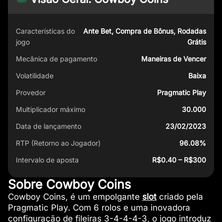
Características do
Ante Bet, Compra de Bônus, Rodadas
jogo
Grátis
Mecânica de pagamento
Maneiras de Vencer
Volatilidade
Baixa
Provedor
Pragmatic Play
Multiplicador máximo
30.000
Data de lançamento
23/02/2023
RTP (Retorno ao Jogador)
96.08%
Intervalo de aposta
R$0.40 – R$300
Sobre Cowboy Coins
Cowboy Coins, é um empolgante
slot
criado pela
Pragmatic Play. Com 6 rolos e uma inovadora
configuração de fileiras 3-4-4-4-3, o jogo introduz