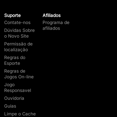
Suporte
Afiliados
Contate-nos
Programa de
afiliados
Dúvidas Sobre
o Novo Site
Permissão de
localização
Regras do
Esporte
Regras de
Jogos On-line
Jogo
Responsavel
Ouvidoria
Guias
Limpe o Cache