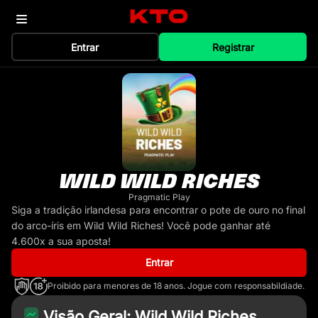
Entrar
Registrar
WILD WILD RICHES
Pragmatic Play
Siga a tradição irlandesa para encontrar o pote de ouro no final
do arco-íris em Wild Wild Riches! Você pode ganhar até
4.600x a sua aposta!
Entrar
Proibido para menores de 18 anos. Jogue com responsabildiade.
Visão Geral: Wild Wild Riches