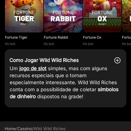
Fortune Tiger
Fortune Rabbit
Fortune Ox
Fort
PG Soft
PG Soft
PG Soft
PG Sof
Como Jogar Wild Wild Riches
Um
jogo de slot
simples, mas com alguns
recursos especiais que o tornam
especialmente interessante. Wild Wild Riches
conta com a possibilidade de coletar
símbolos
de dinheiro
dispostos na grade!
Os Símbolos de Wild Wild
Recursos Bônus do Wild Wild
Divirta-se em Wild Wild Riches
Além disso, é claro, você ganha ao combinar
pelo menos 3 símbolos iguais em uma das 576
Riches
Riches
na KTO
formas de ganhar. Neste jogo você ainda
Wild Wild Riches possui 12 símbolos, quase
Wild Wild Riches da Pragmatic Play é repleto
A Pragmatic Play desenvolveu em Wild Wild
conta com a possibilidade de
rodadas
todos inspirados na temática irlandesa. Os
de recursos especiais que agradam a todos os
Riches um jogo com uma temática cativante,
Home
/
Cassino
/
Wild Wild Riches