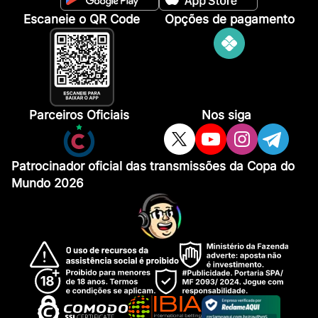
Escaneie o QR Code
Opções de pagamento
Parceiros Oficiais
Nos siga
Patrocinador oficial das transmissões da Copa do
Mundo 2026