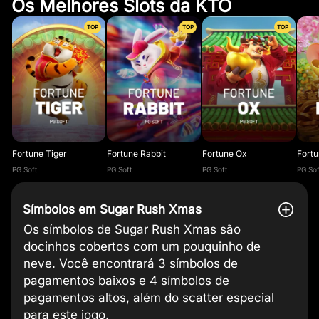
Os Melhores Slots da KTO
TOP
TOP
TOP
Fortune Tiger
Fortune Rabbit
Fortune Ox
Fort
PG Soft
PG Soft
PG Soft
PG Sof
Símbolos em Sugar Rush Xmas
Os símbolos de Sugar Rush Xmas são
docinhos cobertos com um pouquinho de
neve. Você encontrará 3 símbolos de
pagamentos baixos e 4 símbolos de
pagamentos altos, além do scatter especial
para este jogo.