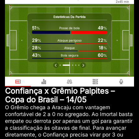
2
x
45
min
0
Estatísticas Da Partida
%
51
49
%
%
Posse de bola
Es
29
22
%
%
Ataque perigoso
28
18
%
%
Ataque
43
60
%
%
Bola segura
For
Confiança x Grêmio Palpites –
Copa do Brasil – 14/05
O Grêmio chega a Aracaju com vantagem
confortável de 2 a 0 no agregado. Ao Imortal basta
empate ou derrota por apenas um gol para garantir
a classificação às oitavas de final. Para avançar
diretamente, o Confiança precisa virar por 3 ou