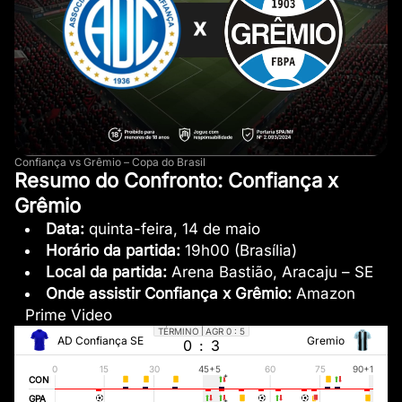
Confiança vs Grêmio – Copa do Brasil
Resumo do Confronto: Confiança x
Grêmio
Data:
quinta-feira, 14 de maio
Horário da partida:
19h00 (Brasília)
Local da partida:
Arena Bastião, Aracaju – SE
Onde assistir Confiança x Grêmio:
Amazon
Prime Video
TÉRMINO
|
AGR
0 : 5
AD Confiança SE
Gremio
0
:
3
0
15
30
45
+5
60
75
90
+1
CON
GPA