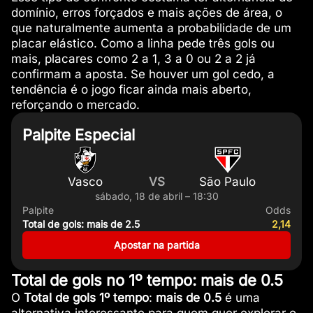
domínio, erros forçados e mais ações de área, o
que naturalmente aumenta a probabilidade de um
placar elástico. Como a linha pede três gols ou
mais, placares como 2 a 1, 3 a 0 ou 2 a 2 já
confirmam a aposta. Se houver um gol cedo, a
tendência é o jogo ficar ainda mais aberto,
reforçando o mercado.
Palpite Especial
Vasco
VS
São Paulo
sábado, 18 de abril – 18:30
Palpite
Odds
Total de gols: mais de 2.5
2,14
Apostar na partida
Total de gols no 1º tempo: mais de 0.5
O
Total de gols
1º tempo
:
mais de 0.5
é uma