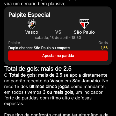
vira um cenário bem plausível.
Palpite Especial
Vasco
VS
São Paulo
sábado, 18 de abril – 18:30
Palpite
Odds
Dupla chance: São Paulo ou empate
1,56
Apostar na partida
Total de gols: mais de 2.5
O
Total de gols
:
mais de 2.5
se apoia diretamente
no padrão recente do
Vasco
em
São Januário
. No
recorte dos
últimos cinco jogos
como mandante,
em todos tivemos
3 ou mais gols
, um indicador
forte de partidas com ritmo alto e defesas
expostas.
Esse tipo de confronto costuma ter alternância de