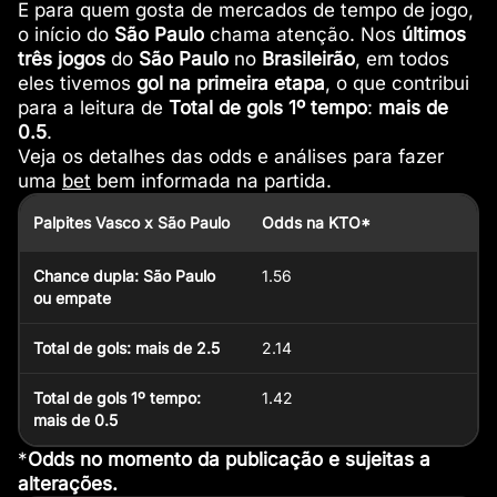
E para quem gosta de mercados de tempo de jogo,
o início do
São Paulo
chama atenção. Nos
últimos
três jogos
do
São Paulo
no
Brasileirão
, em todos
eles tivemos
gol na primeira etapa
, o que contribui
para a leitura de
Total de gols
1º tempo
:
mais de
0.5
.
Veja os detalhes das odds e análises para fazer
uma
bet
bem informada na partida.
Palpites Vasco x São Paulo
Odds na KTO*
Chance dupla: São Paulo
1.56
ou empate
Total de gols: mais de 2.5
2.14
Total de gols 1º tempo:
1.42
mais de 0.5
*
Odds no momento da publicação e sujeitas a
alterações.