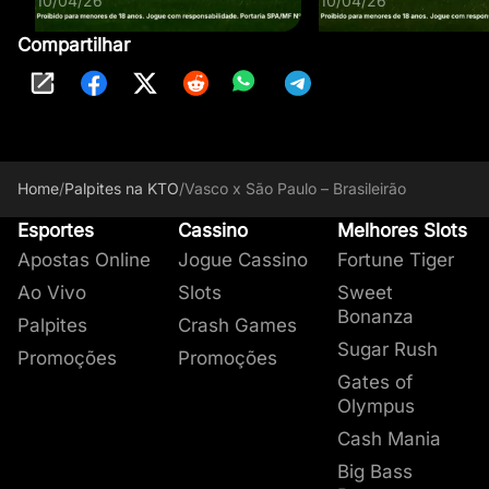
10/04/26
10/04/26
Compartilhar
Home
/
Palpites na KTO
/
Vasco x São Paulo – Brasileirão
Esportes
Cassino
Melhores Slots
Apostas Online
Jogue Cassino
Fortune Tiger
Ao Vivo
Slots
Sweet
Bonanza
Palpites
Crash Games
Sugar Rush
Promoções
Promoções
Gates of
Olympus
Cash Mania
Big Bass