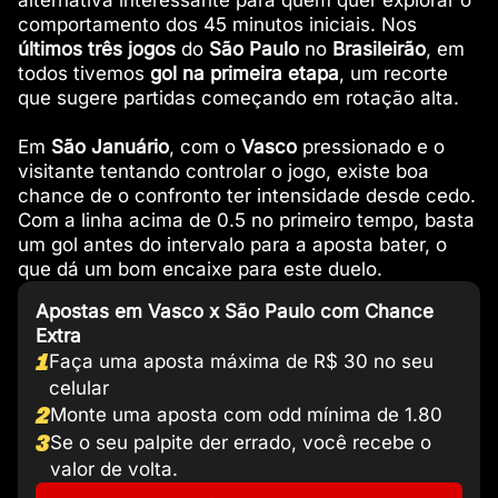
alternativa interessante para quem quer explorar o
comportamento dos 45 minutos iniciais. Nos
últimos três jogos
do
São Paulo
no
Brasileirão
, em
todos tivemos
gol na primeira etapa
, um recorte
que sugere partidas começando em rotação alta.
Em
São Januário
, com o
Vasco
pressionado e o
visitante tentando controlar o jogo, existe boa
chance de o confronto ter intensidade desde cedo.
Com a linha acima de 0.5 no primeiro tempo, basta
um gol antes do intervalo para a aposta bater, o
que dá um bom encaixe para este duelo.
Apostas em Vasco x São Paulo com Chance
Extra
1
Faça uma aposta máxima de R$ 30 no seu
celular
2
Monte uma aposta com odd mínima de 1.80
3
Se o seu palpite der errado, você recebe o
valor de volta.