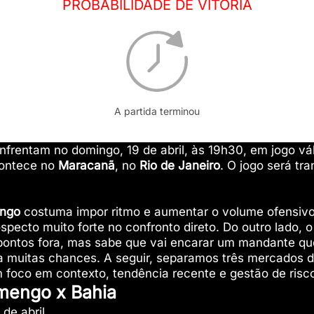
PROBABILIDADE DE VITÓRIA
A partida terminou
nfrentam no domingo, 19 de abril, às 19h30, em jogo vá
contece no
Maracanã
, no
Rio de Janeiro
. O jogo será tr
ngo
costuma impor ritmo e aumentar o volume ofensivo
pecto muito forte no confronto direto. Do outro lado, 
 pontos fora, mas sabe que vai encarar um mandante q
cria muitas chances. A seguir, separamos três mercados 
 foco em contexto, tendência recente e gestão de risc
mengo x Bahia
de abril