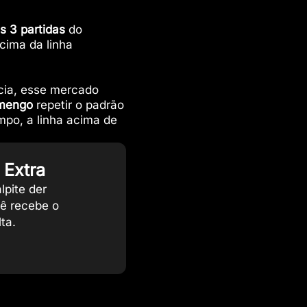
s 3 partidas
do
cima da linha
ncia, esse mercado
mengo
repetir o padrão
mpo, a linha acima de
Extra
lpite der
cê recebe o
ta.