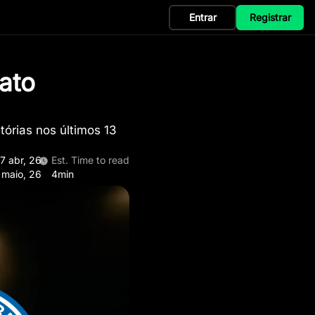
Entrar
Registrar
ato
órias nos últimos 13
17 abr, 26
Est. Time to read
 maio, 26
4min