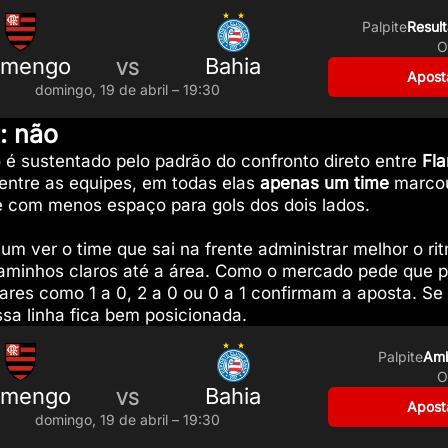
Palpite
Result
O
amengo
Bahia
VS
Aposta
domingo, 19 de abril – 19:30
: não
o é sustentado pelo padrão do confronto direto entre
Fl
entre as equipes, em todas elas
apenas um time
marcou
e com menos espaço para gols dos dois lados.
m ver o time que sai na frente administrar melhor o ri
caminhos claros até a área. Como o mercado pede que
res como 1 a 0, 2 a 0 ou 0 a 1 confirmam a aposta. Se o
ssa linha fica bem posicionada.
Palpite
Amb
O
amengo
Bahia
VS
Aposta
domingo, 19 de abril – 19:30