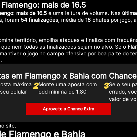
 Flamengo: mais de 16.5
mengo
:
mais de 16.5
é uma leitura de volume. Nas
última
ã
, foram
54 finalizações
, média de
18 chutes
por jogo, a
ina território, empilha ataques e finaliza com frequê
ue nem todas as finalizações sejam no alvo. Se o
Fla
mantiver o jogo no campo ofensivo por boa parte do te
.
tas em Flamengo x Bahia com Chance 
2
3
osta máxima
Monte uma aposta com
Se o seu pa
seu celular
odd mínima de 1.80
errado, vo
valor de vol
Aproveite a Chance Extra
o site.
 de Flamengo e Bahia