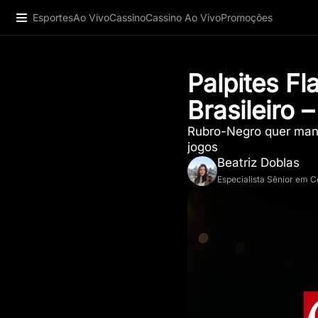
Esportes
Ao Vivo
Cassino
Cassino Ao Vivo
Promoções
Palpites F
Brasileiro 
Rubro-Negro quer mant
jogos
Beatriz Doblas
Especialista Sênior em 