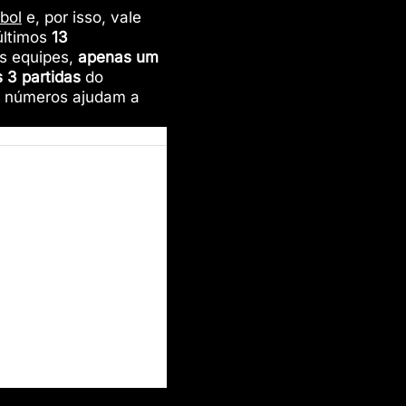
bol
e, por isso, vale
últimos
13
s equipes,
apenas um
s 3 partidas
do
s números ajudam a