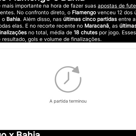
e mais importante na hora de fazer suas
apostas de fute
centes. No confronto direto, o
Flamengo
venceu 12 dos 
a o
Bahia
. Além disso, nas
últimas cinco partidas
entre a
das elas. E no recorte recente no
Maracanã
, as
última
inalizações
no total, média de
18 chutes
por jogo. Esse
resultado, gols e volume de finalizações.
A partida terminou
o x Bahia