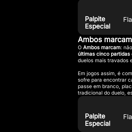
Palpite
Fl
Especial
Ambos marcam
O
Ambos marcam
: nã
últimas cinco partidas
duelos mais travados 
Em jogos assim, é comu
sofre para encontrar 
passe em branco, placa
tradicional do duelo, e
Palpite
Fl
Especial