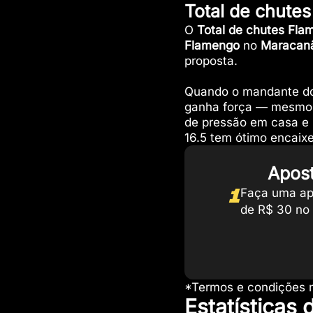
Total de chutes
O
Total de chutes
Fla
Flamengo
no
Maracan
proposta.
Quando o mandante dom
ganha força — mesmo q
de pressão em casa e 
16.5 tem ótimo encaixe
Apos
1
Faça uma ap
de R$ 30 no 
*Termos e condições n
Estatísticas