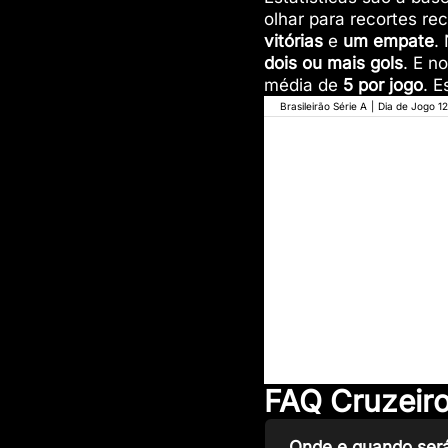
olhar para recortes re
vitórias
e
um empate
.
dois ou mais gols
. E n
média de
5 por jogo
. 
Brasileirão Série A
|
Dia de Jogo 12
FAQ Cruzeiro
Onde e quando será