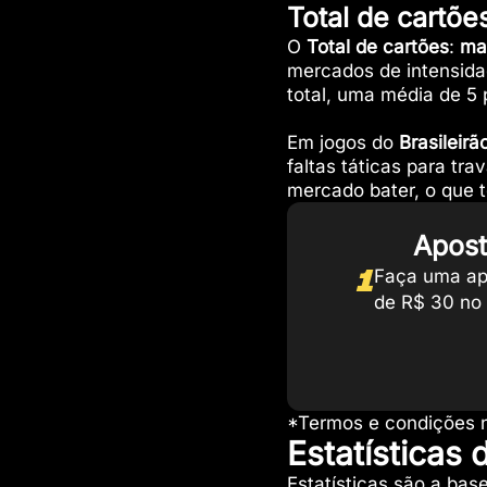
Total de cartõe
O
Total de cartões
:
ma
mercados de intensid
total, uma média de 5 
Em jogos do
Brasileirã
faltas táticas para tr
mercado bater, o que 
Apost
1
Faça uma ap
de R$ 30 no 
*Termos e condições n
Estatísticas 
Estatísticas são a bas