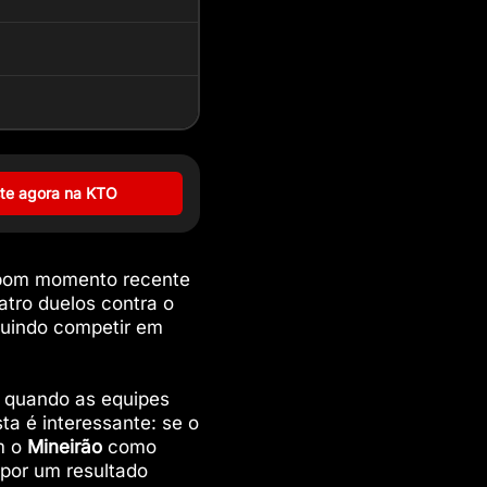
te agora na KTO
bom momento recente
tro duelos contra o
uindo competir em
e quando as equipes
ta é interessante: se o
om o
Mineirão
como
 por um resultado