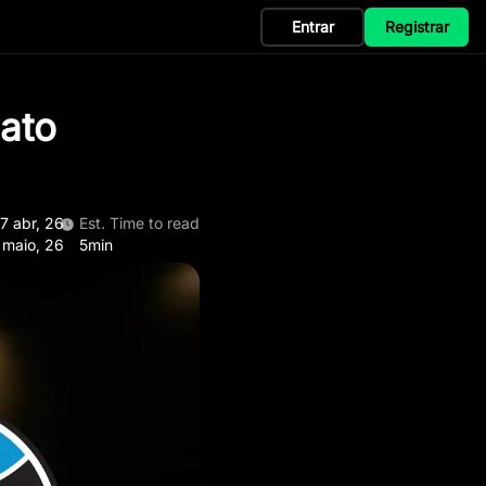
Entrar
Registrar
ato
17 abr, 26
Est. Time to read
 maio, 26
5min