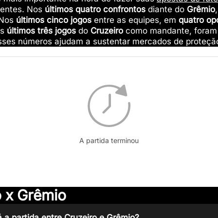
centes. Nos
últimos quatro confrontos
diante do
Grêmio
 Nos
últimos cinco jogos
entre as equipes, em
quatro op
os
últimos três jogos
do
Cruzeiro
como mandante, fora
Esses números ajudam a sustentar mercados de proteção,
A partida terminou
 x Grêmio
 a partida entre Cruzeiro e Grêmio?