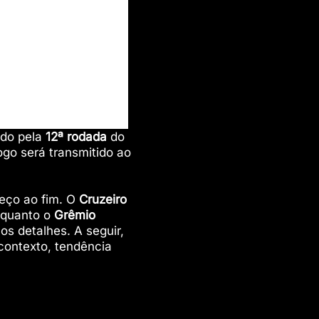
ido pela
12ª rodada
do
ogo será transmitido ao
eço ao fim. O
Cruzeiro
enquanto o
Grêmio
s detalhes. A seguir,
contexto, tendência