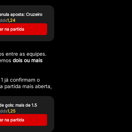
nula aposta: Cruzeiro
dds
1,24
r na partida
s entre as equipes.
vemos
dois ou mais
 1 já confirmam o
a partida mais aberta,
de gols: mais de 1.5
dds
1,25
r na partida