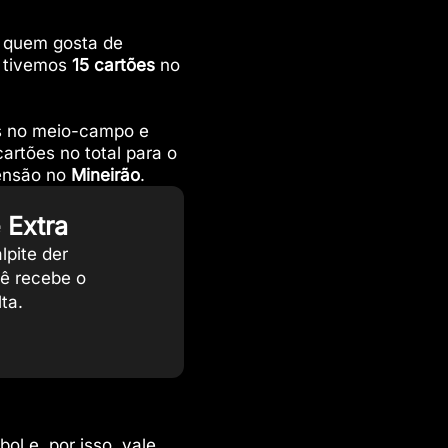
 quem gosta de
 tivemos
15 cartões
no
es no meio-campo e
cartões no total para o
tensão no
Mineirão
.
 Extra
lpite der
cê recebe o
ta.
bol
e, por isso, vale