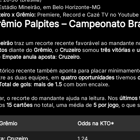
stádio Mineirão, em Belo Horizonte-MG
zeiro x Grêmio:
Premiere, Record e Cazé TV no Youtube
rêmio Palpites – Campeonato Bra
eirão
traz um recorte recente favorável ao mandante no
tos
diante do
Grêmio
, o
Cruzeiro
somou
três vitórias
e
u
e
Empate anula aposta
:
Cruzeiro
.
stórico recente também aponta para placar minimamen
re as duas equipes, em
quatro oportunidades
tivemos
Total de gols
:
mais de 1.5
com bom encaixe.
ar, o recorte do mandante ajuda na leitura. Nos
últimos 
mos
15 cartões
no total, uma média de
5 por jogo
, o que 
 Grêmio
Odds na KTO*
a: Cruzeiro
1.24