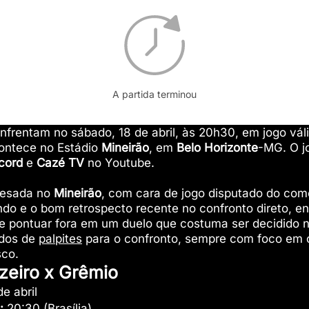
A partida terminou
nfrentam no sábado, 18 de abril, às 20h30, em jogo vál
contece no Estádio
Mineirão
, em
Belo Horizonte
-MG. O j
cord
e
Cazé TV
no Youtube.
pesada no
Mineirão
, com cara de jogo disputado do com
ndo e o bom retrospecto recente no confronto direto, 
 pontuar fora em um duelo que costuma ser decidido no
ados de
palpites
para o confronto, sempre com foco em 
sco.
zeiro x Grêmio
e abril
:
20:30 (Brasília)