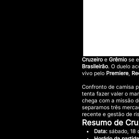
Cruzeiro
e
Grêmio
se e
Brasileirão
. O duelo a
vivo pelo
Premiere
,
Re
Confronto de camisa 
tenta fazer valer o ma
chega com a missão de
separamos três merc
recente e gestão de ri
Resumo de Cru
Data:
sábado, 18 d
Horário da partida