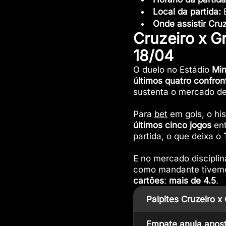
Local da partida:
E
Onde assistir Cru
Cruzeiro x G
18/04
O duelo no Estádio
Min
últimos quatro confron
sustenta o mercado d
Para
bet
em gols, o hi
últimos cinco jogos
ent
partida, o que deixa o
E no mercado disciplin
como mandante tive
cartões
:
mais de 4.5
.
Palpites Cruzeiro x
Empate anula apost