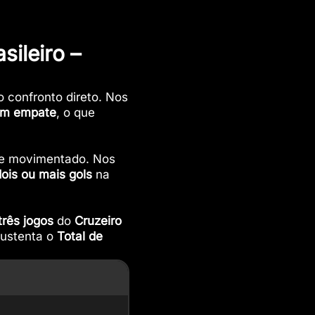
sileiro –
 confronto direto. Nos
m empate
, o que
te movimentado. Nos
dois ou mais gols
na
três jogos
do
Cruzeiro
sustenta o
Total de