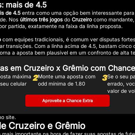
s: mais de 4.5
is de 4.5
entra como uma opção bem interessante para
ade. Nos
últimos três jogos
do
Cruzeiro
como mandante,
por partida, exatamente na faixa da linha proposta.
o
com equipes tradicionais, é comum ver disputas fort
avar transições. Com a linha acima de 4.5, bastam cinco 
torna a aposta bem plausível em um confronto de alta 
as em Cruzeiro x Grêmio com Chance
2
3
osta máxima
Monte uma aposta com
Se o seu pa
seu celular
odd mínima de 1.80
errado, vo
valor de vol
Aproveite a Chance Extra
o site.
de Cruzeiro e Grêmio
e mais importante na hora de fazer suas
apostas de fute