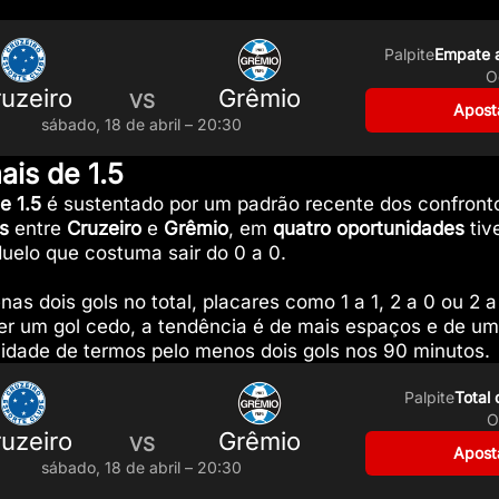
Palpite
Empate a
O
uzeiro
Grêmio
VS
Aposta
sábado, 18 de abril – 20:30
ais de 1.5
e 1.5
é sustentado por um padrão recente dos confronto
s
entre
Cruzeiro
e
Grêmio
, em
quatro oportunidades
ti
duelo que costuma sair do 0 a 0.
as dois gols no total, placares como 1 a 1, 2 a 0 ou 2 a
er um gol cedo, a tendência é de mais espaços e de um
idade de termos pelo menos dois gols nos 90 minutos.
Palpite
Total 
O
uzeiro
Grêmio
VS
Aposta
sábado, 18 de abril – 20:30