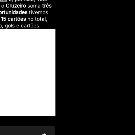
, o
Cruzeiro
soma
três
ortunidades
tivemos
m
15 cartões
no total,
 gols e cartões.