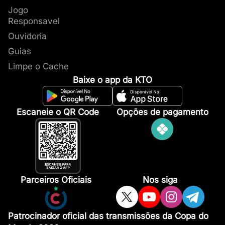
Jogo
Responsavel
Ouvidoria
Guias
Limpe o Cache
Baixe o app da KTO
Escaneie o QR Code
Opções de pagamento
Parceiros Oficiais
Nos siga
Patrocinador oficial das transmissões da Copa do