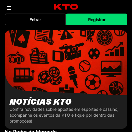
Entrar
Registrar
NOTÍCIAS KTO
Confira novidades sobre apostas em esportes e cassino,
acompanhe os eventos da KTO e fique por dentro das
promoções!
No Radar do Mercado