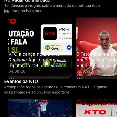
Tendências e insights sobre o mercado de bet que todo
jogador precisa saber.
KTO alcança nota 9.1 no
5 Fatos Sobre a K
Reclame Aqui e reforça
Você Precisa Conh
reputação "Ótima" entre
Você Precisa Conh
brasileiros
04/08/26
09/07/26
Eventos da KTO
Acompanhe todos os eventos que conectam a KTO à galera,
aos parceiros e ao universo esportivo!