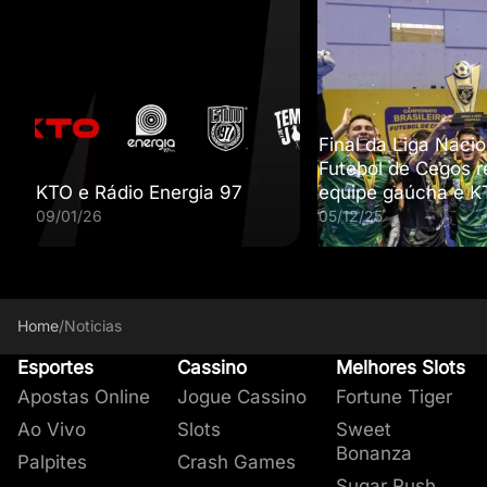
Final da Liga Nacio
Futebol de Cegos 
KTO e Rádio Energia 97
equipe gaúcha e 
temporada inédita
09/01/26
05/12/25
Home
/
Noticias
Esportes
Cassino
Melhores Slots
Apostas Online
Jogue Cassino
Fortune Tiger
Ao Vivo
Slots
Sweet
Bonanza
Palpites
Crash Games
Sugar Rush