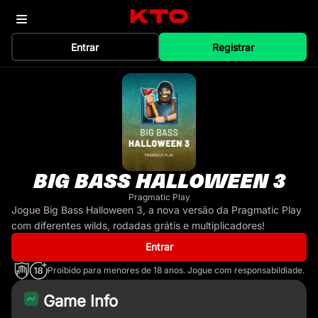
Entrar
Registrar
BIG BASS HALLOWEEN 3
Pragmatic Play
Jogue Big Bass Halloween 3, a nova versão da Pragmatic Play
com diferentes wilds, rodadas grátis e multiplicadores!
Entrar
Proibido para menores de 18 anos. Jogue com responsabildiade.
Game Info