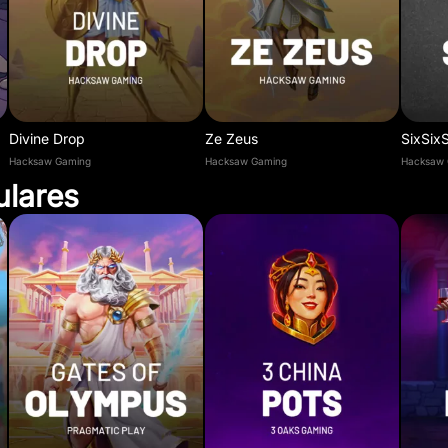
Divine Drop
Ze Zeus
SixSixS
Hacksaw Gaming
Hacksaw Gaming
Hacksaw 
ulares