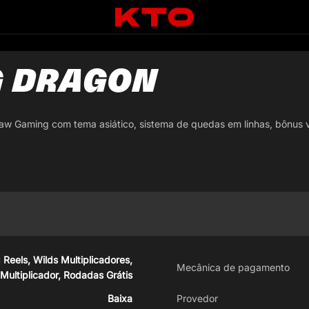
 DRAGON
w Gaming com tema asiático, sistema de quedas em linhas, bônus v
Reels, Wilds Multiplicadores,
Mecânica de pagamento
Multiplicador, Rodadas Grátis
Baixa
Provedor