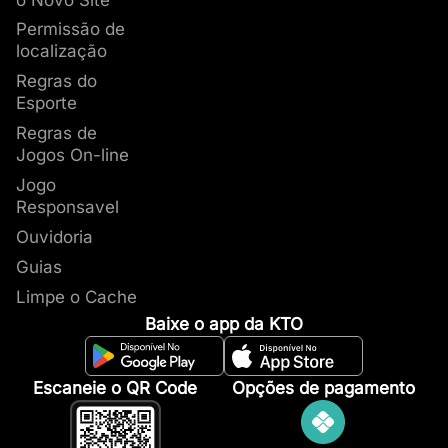
Permissão de
localização
Regras do
Esporte
Regras de
Jogos On-line
Jogo
Responsavel
Ouvidoria
Guias
Limpe o Cache
Baixe o app da KTO
Escaneie o QR Code
Opções de pagamento