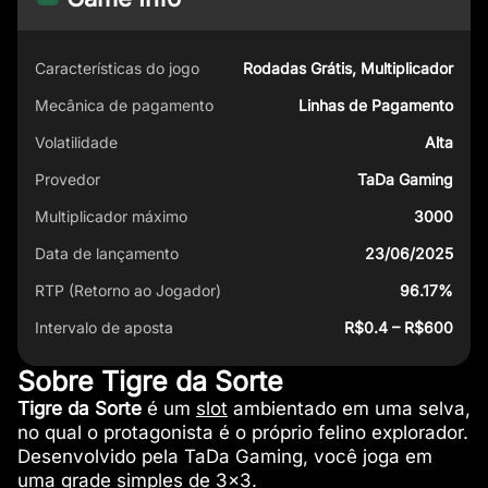
Características do jogo
Rodadas Grátis, Multiplicador
Mecânica de pagamento
Linhas de Pagamento
Volatilidade
Alta
Provedor
TaDa Gaming
Multiplicador máximo
3000
Data de lançamento
23/06/2025
RTP (Retorno ao Jogador)
96.17%
Intervalo de aposta
R$0.4 – R$600
Sobre Tigre da Sorte
Tigre da Sorte
é um
slot
ambientado em uma selva,
no qual o protagonista é o próprio felino explorador.
Desenvolvido pela TaDa Gaming, você joga em
uma grade simples de 3×3.