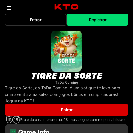
Entrar
Registrar
TIGRE DA SORTE
TaDa Gaming
Tigre da Sorte, da TaDa Gaming, é um slot que te leva para
uma aventura na selva com jogos bônus e multiplicadores!
Jogue na KTO!
Entrar
Proibido para menores de 18 anos. Jogue com responsabildiade.
Game Info