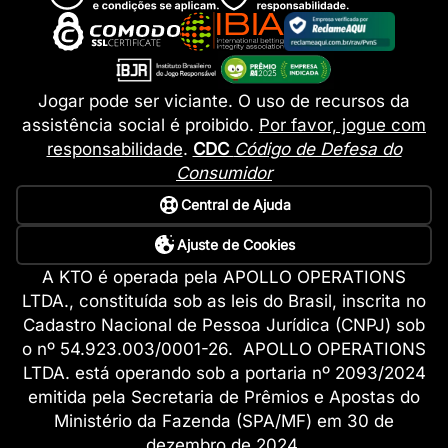
Jogar pode ser viciante. O uso de recursos da
assistência social é proibido.
Por favor, jogue com
responsabilidade
.
CDC
Código de Defesa do
Consumidor
Central de Ajuda
Ajuste de Cookies
A KTO é operada pela APOLLO OPERATIONS
LTDA., constituída sob as leis do Brasil, inscrita no
Cadastro Nacional de Pessoa Jurídica (CNPJ) sob
o nº 54.923.003/0001-26. APOLLO OPERATIONS
LTDA. está operando sob a portaria nº 2093/2024
emitida pela Secretaria de Prêmios e Apostas do
Ministério da Fazenda (SPA/MF) em 30 de
dezembro de 2024.