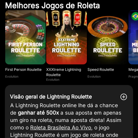
Melhores Jogos de Roleta
First Person Roulette
XXXtreme Lightning
Speed Roulette
Mega 
Roulette
Evolution
Evolution
Pragma
Evolution
Visão geral de Lightning Roulette
A Lightning Roulette online lhe dá a chance
de
ganhar até 500x
a sua aposta em apenas
um giro na roleta, numa aposta direta! Assim
como o
Roleta Brasileira Ao Vivo
, o jogo
Lightning Roulette é um jogo de roleta onde