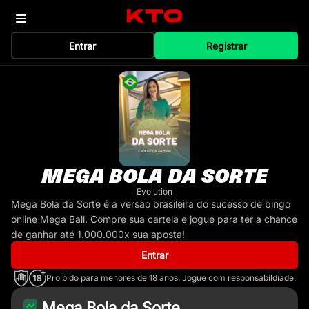
Entrar
Registrar
MEGA BOLA DA SORTE
Evolution
Mega Bola da Sorte é a versão brasileira do sucesso de bingo
online Mega Ball. Compre sua cartela e jogue para ter a chance
de ganhar até 1.000.000x sua aposta!
Entrar
Proibido para menores de 18 anos. Jogue com responsabildiade.
Mega Bola da Sorte