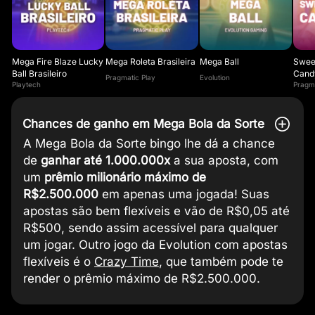
Mega Fire Blaze Lucky
Mega Roleta Brasileira
Mega Ball
Swee
Ball Brasileiro
Cand
Pragmatic Play
Evolution
Playtech
Pragma
Chances de ganho em Mega Bola da Sorte
A Mega Bola da Sorte bingo lhe dá a chance
de
ganhar até 1.000.000x
a sua aposta, com
um
prêmio milionário máximo de
R$2.500.000
em apenas uma jogada! Suas
apostas são bem flexíveis e vão de R$0,05 até
R$500, sendo assim acessível para qualquer
um jogar. Outro jogo da Evolution com apostas
flexíveis é o
Crazy Time
, que também pode te
render o prêmio máximo de R$2.500.000.
Números da Mega Bola da Sorte
Como jogar Mega Bola da Sorte
Regras da Mega Bola da Sorte
Pagamentos de Mega Bola da
Sobre a Evolution, criadores do
Teste Outros Jogos do Cassino!
Mega Bola da Sorte Perguntas
Quer experimentar outro jogo de bingo