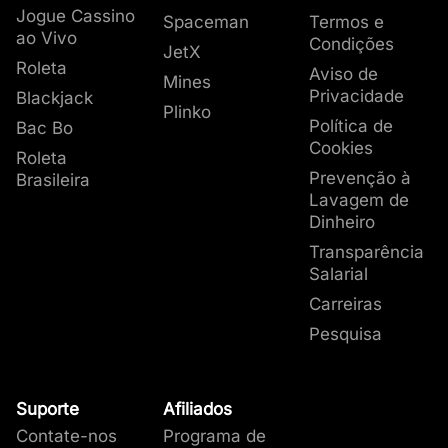
999 – 99.999:1
cartão você ganha um prêmio padrão
. O
próximo com nossos fornecedores de jogos.
Jogue Cassino
Spaceman
Termos e
valor do prêmio cresce com cada linha extra
ao Vivo
Em uma entrevista recente com a Evolution,
Condições
250x –
JetX
formada, mas sem multiplicadores.
Monica Umana falou sobre o futuro dos jogos
Roleta
25.000x
Aviso de
Mines
Quatro
A aposta é perdida se nenhuma linha for
de cassino online.
Privacidade
Blackjack
formada em qualquer um dos cartões
Plinko
249 – 24.999:1
Política de
Bac Bo
comprados
– melhor sorte na próxima vez.
“Bem, a proliferação dos programas de
Cookies
Roleta
50x – 5.000x
jogos de cassino ao vivo está apenas
Prevenção à
Brasileira
Três
começando. Ainda existem tantos
Lavagem de
49 – 4.999:1
jogadores por aí que ainda não os
Dinheiro
experimentaram, e eles são uma maneira
5x – 500x
Transparência
tão divertida de jogar. Todos os dias,
Duas
Salarial
novos jogadores estão se juntando a
4 – 499:1
Carreiras
cassinos como a KTO e estão
Pesquisa
procurando algo que seja fácil de jogar,
1x – 100x
mas acima de tudo, divertido.”
Uma
1 – 99:1
Monica Umaña
, COO LATAM da
Suporte
Afiliados
Para ilustrar, consideremos uma aposta de
Evolution
Contate-nos
Programa de
Caso você não esteja satisfeito com os
R$1
e suponhamos que você tenha conseguido