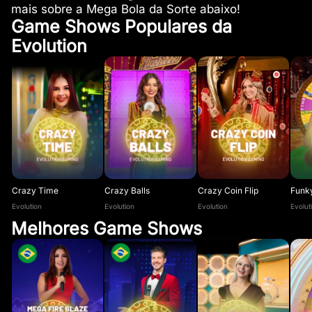
mais sobre a Mega Bola da Sorte abaixo!
Game Shows Populares da
Evolution
Crazy Time
Crazy Balls
Funk
Crazy Coin Flip
Evolution
Evolution
Evolut
Evolution
Melhores Game Shows