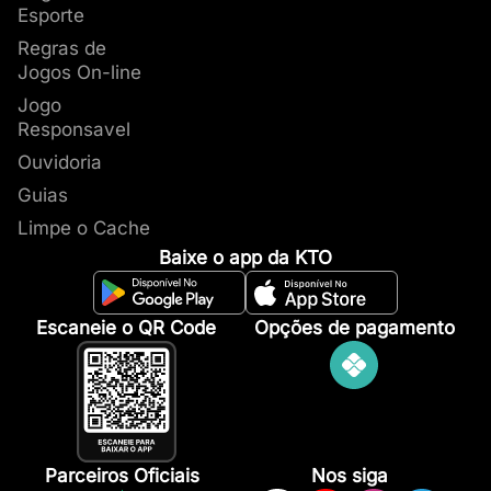
Esporte
Regras de
Jogos On-line
Jogo
Responsavel
Ouvidoria
Guias
Limpe o Cache
Baixe o app da KTO
Escaneie o QR Code
Opções de pagamento
Parceiros Oficiais
Nos siga