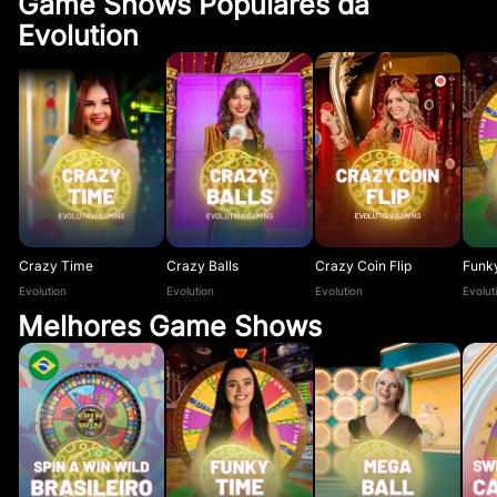
Game Shows Populares da
Evolution
Crazy Time
Crazy Balls
Funk
Crazy Coin Flip
Evolution
Evolution
Evolut
Evolution
Melhores Game Shows