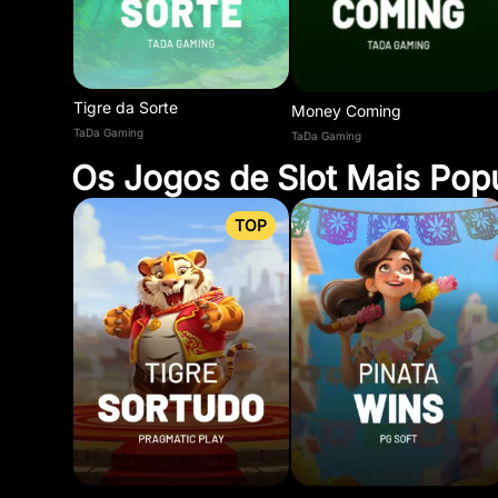
Tigre da Sorte
Money Coming
TaDa Gaming
TaDa Gaming
Os Jogos de Slot Mais Pop
TOP