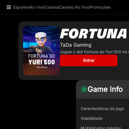
Esportes
Ao Vivo
Cassino
Cassino Ao Vivo
Promoções
FORTUNA 
TaDa Gaming
Jogue o slot Fortuna do Yuri 500 no
Entrar
Game Info
Características do jogo
Volatilidade
Multiplicador máximo