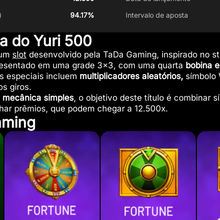
)
94.17%
Intervalo de aposta
a do Yuri 500
um
slot
desenvolvido pela TaDa Gaming, inspirado no st
apresentado em uma grade 3×3, com uma quarta
bobina e
os especiais incluem
multiplicadores aleatórios,
símbolo 
s giros.
mecânica simples
, o objetivo deste título é combinar
nhar prêmios, que podem chegar a 12.500x.
aming