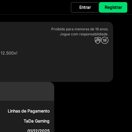
Entrar
Registrar
Proibido para menores de 18 anos.
Jogue com responsabildiade.
 12.500x!
Linhas de Pagamento
TaDa Gaming
01/12/2025