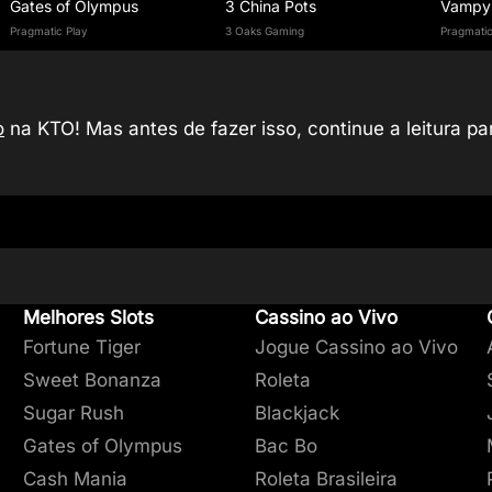
Gates of Olympus
3 China Pots
Vampy 
Pragmatic Play
3 Oaks Gaming
Pragmatic
o
na KTO! Mas antes de fazer isso, continue a leitura p
uri 500?
 no Slot do Yuri?
Fortuna do Yuri 500?
o Fortuna do Yuri 500, porque ela exibe
 podendo alcançar um efeito máximo combinado de 500x
ente na quarta bobina. Quando isso acontece junto a um
dos e aplicados ao ganho total do giro.
multiplicadores
a
ouver uma vitória, o valor final é multiplicado pelo nú
orrer de 2 até 50 vezes.
na do Yuri 500:
dores que procuram multiplicadores expressivos e alta 
3 Símbolos
r, enquanto a Aposta Extra permite ajustar o nível de ri
, se não houver
 emoções rápidas e dinâmicas, com uma temática conhe
2x
onar a
aming
bet
com multiplicadores aleatórios, assim como em F
ri 500?
Melhores Slots
Cassino ao Vivo
s em
é o desejado
Yakuza Honor
, um slot desenvolvido pela PG Soft c
5x
Fortune Tiger
Jogue Cassino ao Vivo
cassino KTO, conheça o Gates of Olympus, também con
obinas e jogar!
?
Sweet Bonanza
Roleta
8x
l
do jogo. Com aposta 1.5x, o multiplicador 1x é removid
Sugar Rush
Blackjack
anecem ativos.
Gates of Olympus
Bac Bo
10x
 com base na aposta base e nas odds selecionadas.
Cash Mania
Roleta Brasileira