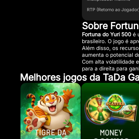
RTP (Retorno ao Jogador
Sobre Fortun
Fortuna do Yuri 500
é 
brasileiro. O jogo é 
Além disso, os recurs
aumenta o potencial do
Com alta volatilidade e
para a direita para ga
Melhores jogos da TaDa G