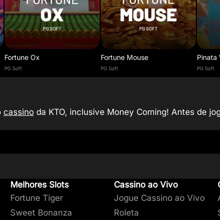
Fortune Ox
Fortune Mouse
Pinata
PG Soft
PG Soft
PG Soft
o
cassino
da KTO, inclusive Money Coming! Antes de jo
ng?
no jogo Money Coming
heia de adrenalina em Money Co
ada à direita da grade, que mostra símbolos especiais 
aparecer a qualquer momento e multiplicar o valor enc
símbolo
Scatter
, que é liberado a partir de apostas de R
s instantâneos ou multiplicadores,
diferente de outros slots. Ao invés de ter vários sím
com uma mecânica inovadora dos slots, que é simples
im como outros
jogos da TaDa
.
bina resultam na pontuação da rodada. E eles podem s
de rápida, com chance de ganhos expressivos em um ún
 a sua
bet
talvez você goste do
ar as bobinas
Tigre da Sorte
! Com chance de ga
ng?
Melhores Slots
Cassino ao Vivo
ra
o
Sweet Bonanza
diferentes funcionalidades
! Um slot da Pragmatic Play com tema de
. Então, quanto maior ela fo
Fortune Tiger
Jogue Cassino ao Vivo
 também sugerimos o
Fortune Mouse
, da PG Soft!
Sweet Bonanza
Roleta