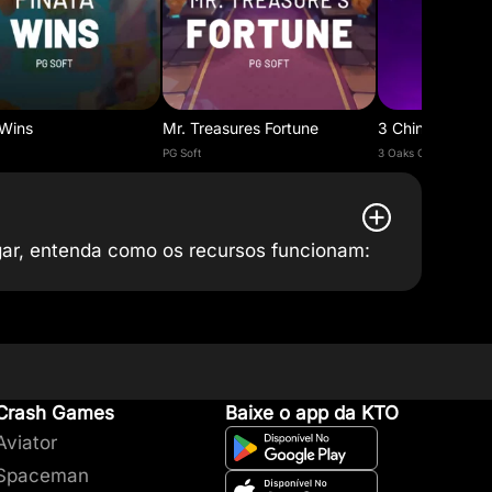
 Wins
Mr. Treasures Fortune
3 China Pots
PG Soft
3 Oaks Gaming
gar, entenda como os recursos funcionam:
ming!
e multiplicadores de
ontrado na bobina comum.
$5. Se você encontrar este símbolo, poderá
2x, 5x ou 10x.
bolos específicos, os números que aparecem
 e trabalhada, combinando números,
er:
ico giro e opções de apostas.
nho máximo de 3000x.
Crash Games
Baixe o app da KTO
 doces coloridos e volatilidade alta.
r, mais dinâmico se torna o jogo.
Aviator
Spaceman