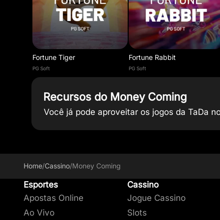
Fortune Tiger
Fortune Rabbit
PG Soft
PG Soft
Recursos do Money Coming
Multiplicadores Aleatórios
Rodadas Extras (Respin)
Você já pode aproveitar os jogos da TaDa n
Como jogar Money Comi
Símbolos e Pagamentos 
Gire uma única bobina c
Money Coming FAQ
Você vai reparar que existe uma bobina dour
Dependendo do tipo de aposta, eles podem 
Essa quarta bobina especial pode conter o 
girar a
Roda da Sorte
, que conta com prêmio
O jogo Money Coming funciona de uma forma 
É possível perceber que
Acesse a sua conta no cassino
Money Coming
vem 
Como jogar Money Coming?
na bobina já são os multiplicadores.
multiplicadores e uma bobina especial, ass
Escolha o slot Money Coming
Ou seja, as combinações dos números na bo
Ele é ideal para quem busca uma jogabilida
Aperte o botão “apostar” para escolher
Home
/
Cassino
/
Money Coming
Se quiser jogar outro slot da TaDa Gaming, 
Clique no botão da TaDa maior para gir
0
Qual é o ganho máximo em Money Comi
Esportes
Cassino
É importante ressaltar que cada aposta libe
Aproveite para conhecer também o clássic
1
Apostas Online
Jogue Cassino
Mas se quiser testar uma outra provedora,
5
Qual é o RTP de Money Coming?
10
Ao Vivo
Slots