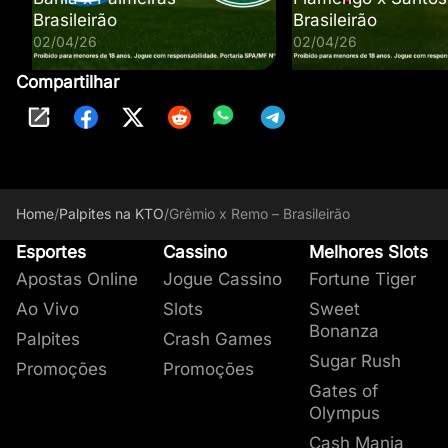
Brasileirão
Brasileirão
02/04/26
02/04/26
Compartilhar
Home
/
Palpites na KTO
/
Grêmio x Remo – Brasileirão
Esportes
Cassino
Melhores Slots
Apostas Online
Jogue Cassino
Fortune Tiger
Ao Vivo
Slots
Sweet
Bonanza
Palpites
Crash Games
Sugar Rush
Promoções
Promoções
Gates of
Olympus
Cash Mania