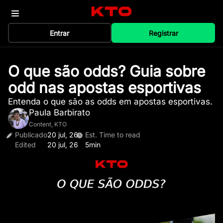
Entrar
Registrar
O que são odds? Guia sobre
odd nas apostas esportivas
Entenda o que são as odds em apostas esportivas.
Paula Barbirato
Content, KTO
Publicado
20 jul, 26
Est. Time to read
Edited
20 jul, 26
5min