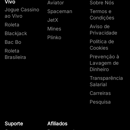
Vivo
Aviator
Sobre Nós
Jogue Cassino
Spaceman
Termos e
ao Vivo
Condições
JetX
Roleta
Aviso de
Mines
Privacidade
Blackjack
Plinko
Política de
Bac Bo
Cookies
Roleta
Prevenção à
Brasileira
Lavagem de
Dinheiro
Transparência
Salarial
Carreiras
Pesquisa
Suporte
Afiliados