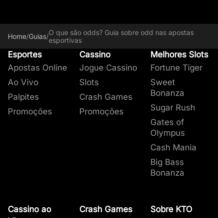
O que são odds? Guia sobre odd nas apostas
Home
/
Guias
/
esportivas
Esportes
Cassino
Melhores Slots
Apostas Online
Jogue Cassino
Fortune Tiger
Ao Vivo
Slots
Sweet
Bonanza
Palpites
Crash Games
Sugar Rush
Promoções
Promoções
Gates of
Olympus
Cash Mania
Big Bass
Bonanza
Cassino ao
Crash Games
Sobre KTO