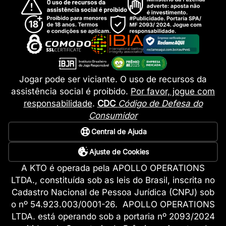
das moedas verde ou vermelha, além de
multiplicadores de aposta.
Símbolo de Moeda Verde
: Durante as
rodadas, ela pode premiar entre 6 a 10 giros
grátis adicionais, aumentando
consideravelmente as chances de sucesso
Jogar pode ser viciante. O uso de recursos da
do jogador​.
assistência social é proibido.
Por favor, jogue com
responsabilidade
.
CDC
Código de Defesa do
Consumidor
Central de Ajuda
Ajuste de Cookies
A KTO é operada pela APOLLO OPERATIONS
LTDA., constituída sob as leis do Brasil, inscrita no
Cadastro Nacional de Pessoa Jurídica (CNPJ) sob
o nº 54.923.003/0001-26. APOLLO OPERATIONS
LTDA. está operando sob a portaria nº 2093/2024