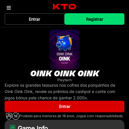
Entrar
Registrar
OINK OINK OINK
Playtech
Explore os grandes tesouros nos cofres dos porquinhos de
Oink Oink Oink, revele os prêmios de cashpot e conte com
jogos bônus pela chance de ganhar 2.000x.
Entrar
Proibido para menores de 18 anos. Jogue com responsabildiade.
Game Info