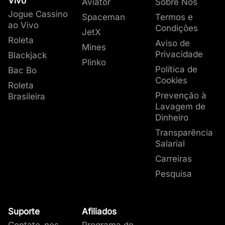
Vivo
Aviator
Sobre Nós
Jogue Cassino
Spaceman
Termos e
ao Vivo
Condições
JetX
Roleta
Aviso de
Mines
Privacidade
Blackjack
Plinko
Política de
Bac Bo
Cookies
Roleta
Prevenção à
Brasileira
Lavagem de
Dinheiro
Transparência
Salarial
Carreiras
Pesquisa
Suporte
Afiliados