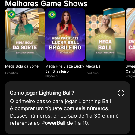
Melhores Game Shows
Mega Bola da Sorte
Mega Fire Blaze Lucky
Mega Ball
Swee
Ball Brasileiro
Cand
Evolution
Evolution
Playtech
Pragma
Como jogar Lightning Ball?
O primeiro passo para jogar Lightning Ball
é
comprar um tíquete com seis números
.
Desses números, cinco são de 1 a 30 e um é
referente ao
PowerBall
de 1 a 10.
Como apostar no Lightning Ball?
Recursos de Lightning Ball
Resultado das rodadas
Pagamentos para Lightning Ball
Mais jogos como o Lightning
FAQ Lightning Ball
É possível adquirir até 100 tíquetes por vez,
Todos os cartões comprados ficam
Durante o sorteio, cinco bolas são retiradas da
disponíveis