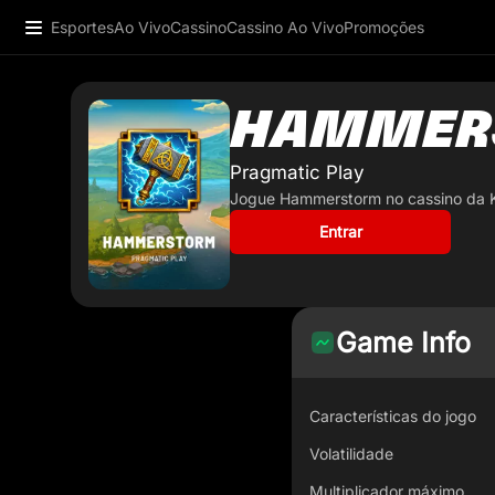
Esportes
Ao Vivo
Cassino
Cassino Ao Vivo
Promoções
HAMMER
Pragmatic Play
Jogue Hammerstorm no cassino da KT
Entrar
Game Info
Características do jogo
Volatilidade
Multiplicador máximo