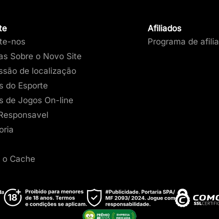
 ativar modificadores.
ona Raios na grade.
te
Afiliados
os):
Podem conter valores de 0,5x a 10.000x.
te-nos
Programa de afili
as Sobre o Novo Site
ssão de localização
s do Esporte
s de Jogos On-line
Responsavel
oria
 o Cache