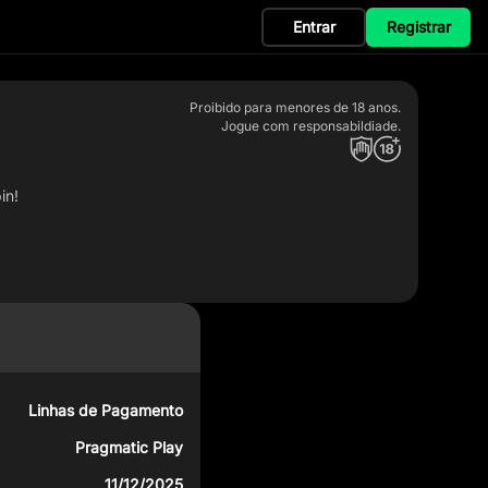
Entrar
Registrar
Proibido para menores de 18 anos.
Jogue com responsabildiade.
in!
Linhas de Pagamento
Pragmatic Play
11/12/2025