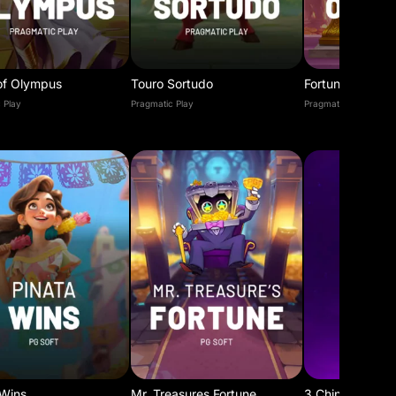
of Olympus
Touro Sortudo
Fortune of Oly
 Play
Pragmatic Play
Pragmatic Play
 Wins
Mr. Treasures Fortune
3 China Pots