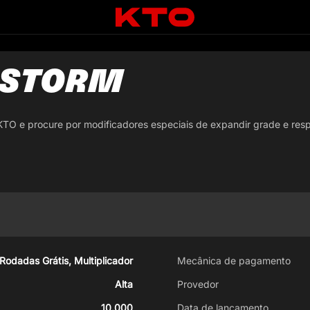
STORM
O e procure por modificadores especiais de expandir grade e resp
Rodadas Grátis, Multiplicador
Mecânica de pagamento
Alta
Provedor
10.000
Data de lançamento