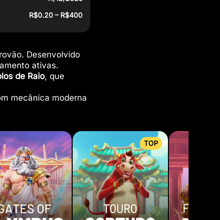
R$0.20 – R$400
 trovão. Desenvolvido
amento ativas.
los de Raio
, que
 com mecânica moderna
TOP