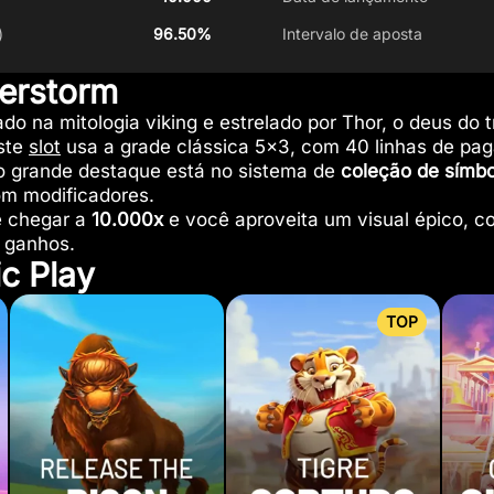
)
96.50%
Intervalo de aposta
erstorm
ado na mitologia viking e estrelado por Thor, o deus do
este
slot
usa a grade clássica 5×3, com 40 linhas de pag
 o grande destaque está no sistema de
coleção de símbo
m modificadores.
 chegar a
10.000x
e você aproveita um visual épico,
e ganhos.
c Play
TOP