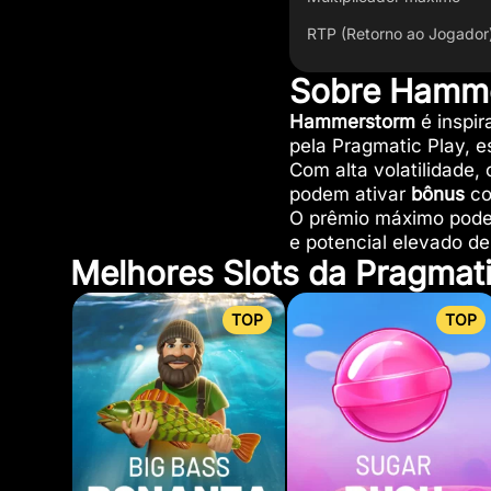
RTP (Retorno ao Jogador
Sobre Hamm
Hammerstorm
é inspir
pela Pragmatic Play, 
Com alta volatilidade,
podem ativar
bônus
co
O prêmio máximo pode
e potencial elevado d
Melhores Slots da Pragmati
TOP
TOP