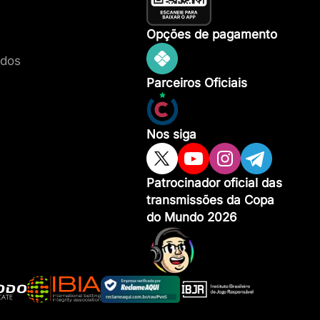
Opções de pagamento
ados
Parceiros Oficiais
Nos siga
Patrocinador oficial das
transmissões da Copa
do Mundo 2026